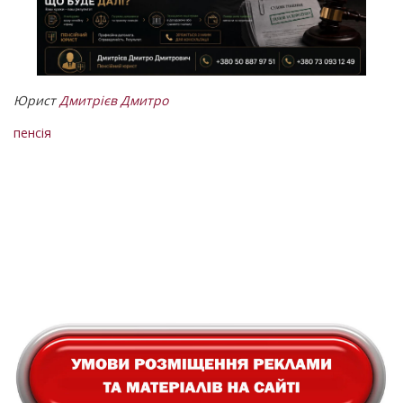
Юрист
Дмитрієв Дмитро
пенсія