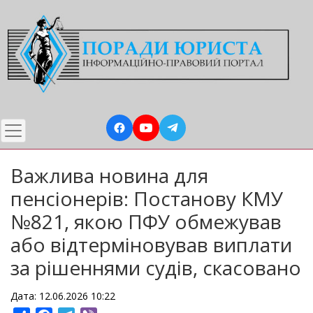
Перейти
до
основного
вмісту
Важлива новина для
пенсіонерів: Постанову КМУ
№821, якою ПФУ обмежував
або відтерміновував виплати
за рішеннями судів, скасовано
Дата: 12.06.2026 10:22