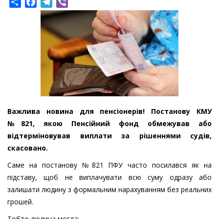
Share
Facebook
Telegram
Viber
Важлива новина для пенсіонерів! Постанову КМУ
№821, якою Пенсійний фонд обмежував або
відтерміновував виплати за рішеннями судів,
скасовано.
Саме на постанову №821 ПФУ часто посилався як на
підставу, щоб не виплачувати всю суму одразу або
залишати людину з формальним нарахуванням без реальних
грошей.
Тобто людина могла: