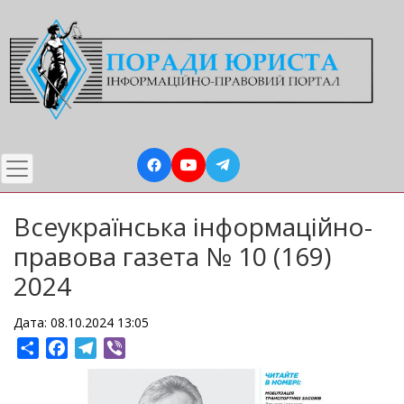
Перейти
до
основного
вмісту
Всеукраїнська інформаційно-
правова газета № 10 (169)
2024
Дата: 08.10.2024 13:05
Share
Facebook
Telegram
Viber