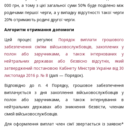
000 грн, а тому з цієї загальної суми 50% буде поділено між
родичами першої черги, а у випадку відсутності такої черги
20% отримають родичі другої черги.
Алгоритм отримання допомоги
Цей процес регулює
Порядок виплати грошового
забезпечення сім’ям військовослужбовців, захоплених у
полон або заручниками, а також інтернованих у
нейтральних державах або безвісно відсутніх, який
затверджений постановою Кабінету Міністрів України від 30
листопада 2016 р. № 8
(далі — Порядок).
Відповідно до п. 4 Порядку, грошовое забезпечення
виплачується з дня захоплення військовослужбовців у
полон або заручниками, а також інтернування в
нейтральних державах або зникнення безвісти, членам
сімей військовослужбовців.
Для оформлення виплат член сім’ї звертається із заявою*