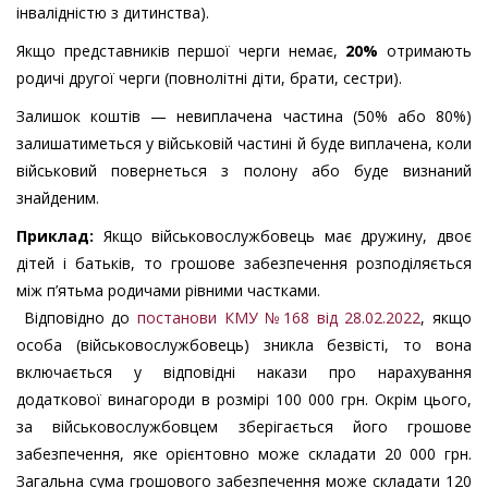
інвалідністю з дитинства).
Якщо представників першої черги немає,
20%
отримають
родичі другої черги (повнолітні діти, брати, сестри).
Залишок коштів — невиплачена частина (50% або 80%)
залишатиметься у військовій частині й буде виплачена, коли
військовий повернеться з полону або буде визнаний
знайденим.
Приклад:
Якщо військовослужбовець має дружину, двоє
дітей і батьків, то грошове забезпечення розподіляється
між п’ятьма родичами рівними частками.
Відповідно до
постанови КМУ №168 від 28.02.2022
, якщо
особа (військовослужбовець) зникла безвісті, то вона
включається у відповідні накази про нарахування
додаткової винагороди в розмірі 100 000 грн. Окрім цього,
за військовослужбовцем зберігається його грошове
забезпечення, яке орієнтовно може складати 20 000 грн.
Загальна сума грошового забезпечення може складати 120