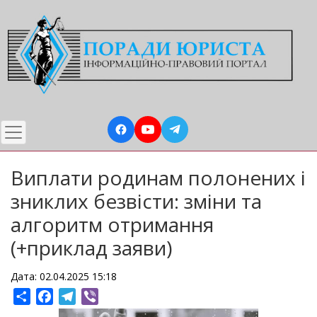
Перейти
до
основного
вмісту
Виплати родинам полонених і
зниклих безвісти: зміни та
алгоритм отримання
(+приклад заяви)
Дата: 02.04.2025 15:18
Share
Facebook
Telegram
Viber