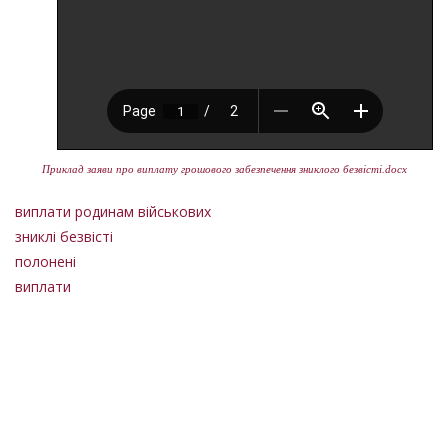
Приклад заяви про виплату грошового забезпечення зниклого безвісті.docx
виплати родинам військових
зниклі безвісті
полонені
виплати