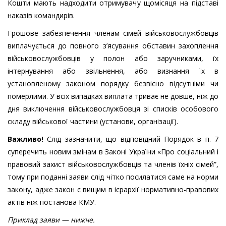
Кошти мають надходити отримувачу щомісяця на підставі
наказів командирів.
Грошове забезпечення членам сімей військовослужбовців
виплачується до повного з’ясування обставин захоплення
військовослужбовців у полон або заручниками, їх
інтернування або звільнення, або визнання їх в
установленому законом порядку безвісно відсутніми чи
померлими. У всіх випадках виплата триває не довше, ніж до
дня виключення військовослужбовця зі списків особового
складу військової частини (установи, організації).
Важливо!
Слід зазначити, що відповідний Порядок в п. 7
суперечить новим змінам в Законі України «Про соціальний і
правовий захист військовослужбовців та членів їхніх сімей”,
тому при поданні заяви слід чітко посилатися саме на норми
закону, адже закон є вищим в ієрархії нормативно-правових
актів ніж постанова КМУ.
Приклад заяви — нижче.