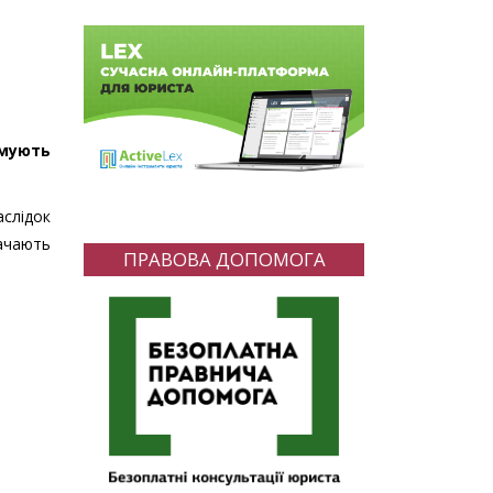
имують
слідок
ачають
ПРАВОВА ДОПОМОГА