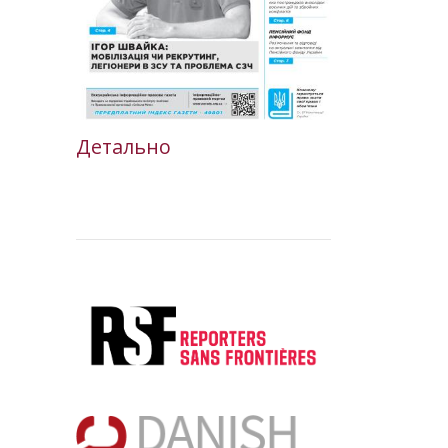
Детально