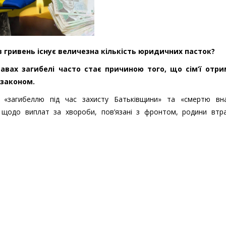
в гривень існує величезна кількість юридичних пасток?
авах загибелі часто стає причиною того, що сім’ї отр
 законом.
«загибеллю під час захисту Батьківщини» та «смертю вна
 щодо виплат за хвороби, пов’язані з фронтом, родини втр