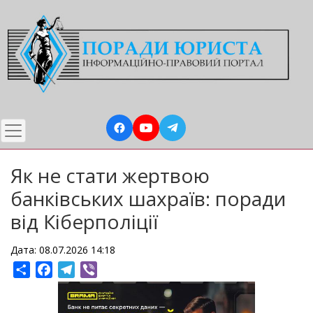
Перейти
до
основного
вмісту
Як не стати жертвою
банківських шахраїв: поради
від Кіберполіції
Дата: 08.07.2026 14:18
Share
Facebook
Telegram
Viber