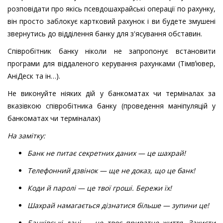
розповідати про якісь псевдошахрайські операції по рахунку,
він просто заблокує картковий рахунок і ви будете змушені
звернутись до відділення банку для з'ясування обставин.
Співробітник банку ніколи не запропонує встановити
програми для віддаленого керування рахунками (Тімвʼювер,
АніДеск та ін…).
Не виконуйте ніяких дій у банкоматах чи терміналах за
вказівкою співробітника банку (проведення маніпуляцій у
банкоматах чи терміналах)
На замітку:
Банк не питає секретних даних — це шахрай!
Телефонний дзвінок — ще не доказ, що це банк!
Коди й паролі — це твої гроші. Бережи їх!
Шахрай намагається дізнатися більше — зупини це!
Банківські дані — це твоє приватне життя. Захисти