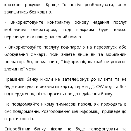
карткові рахунки. Краще їх потім розблокувати, аніж
залишитись без коштів.
- Використовуйте контрактну основу надання послуг
мобільним оператором, тоді шахраям буде важко
перевипустити ваш фінансовий номер.
- Використовуйте послугу код-паролю на перевипуск або
блокування сімкарт, який знаєте лише ви та мобільний
оператор, бо, не маючи цієї інформації, шахрай не досягне
злочинної мети.
Працівник банку ніколи не зателефонує до клієнта та не
буде випитувати реквізити карти, термін дії, CVV код та 3ds
підтвердження, він запросить вас до відділення банку.
Не повідомляйте нікому тимчасові паролі, які приходять в
смс-повідомленні. Розголошення цієї інформації призведе до
втрати коштів.
Співробітник банку ніколи не буде телефонувати та