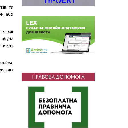
иків та
ни, або
тегорії
набули
значила
еалізує
акладів
ПРАВОВА ДОПОМОГА