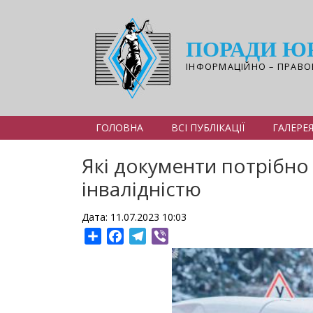
Перейти
до
основного
ПОРАДИ Ю
вмісту
ІНФОРМАЦІЙНО – ПРАВО
ГОЛОВНА
ВСІ ПУБЛІКАЦІЇ
ГАЛЕРЕ
Які документи потрібно 
інвалідністю
Дата: 11.07.2023 10:03
Share
Facebook
Telegram
Viber