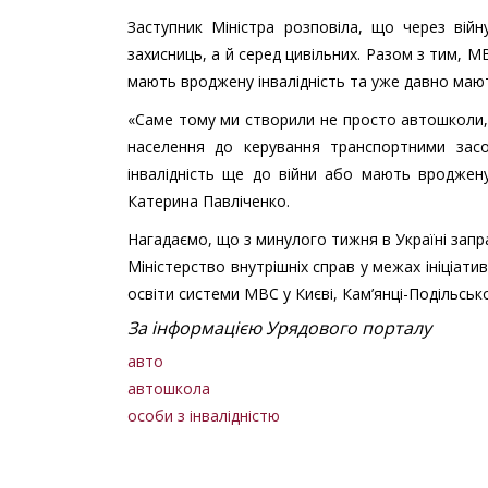
Заступник Міністра розповіла, що через війну
захисниць, а й серед цивільних. Разом з тим, М
мають вроджену інвалідність та уже давно мают
«Саме тому ми створили не просто автошколи, а
населення до керування транспортними зас
інвалідність ще до війни або мають вроджену
Катерина Павліченко.
Нагадаємо, що з минулого тижня в Україні запра
Міністерство внутрішніх справ у межах ініціати
освіти системи МВС у Києві, Кам’янці-Подільськ
За інформацією Урядового порталу
авто
автошкола
особи з інвалідністю