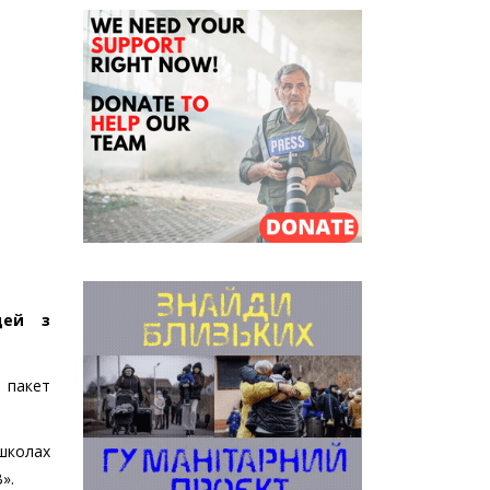
дей з
 пакет
школах
».