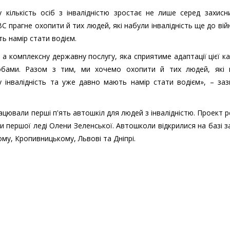
 кількість осіб з інвалідністю зростає не лише серед захисн
ВС прагне охопити й тих людей, які набули інвалідність ще до вій
ь намір стати водієм.
 комплексну державну послугу, яка сприятиме адаптації цієї ка
обами. Разом з тим, ми хочемо охопити й тих людей, які 
 інвалідність та уже давно мають намір стати водієм», – за
цювали перші п'ять автошкіл для людей з інвалідністю. Проект р
ви першої леді Олени Зеленської. Автошколи відкрилися на базі з
ому, Кропивницькому, Львові та Дніпрі.