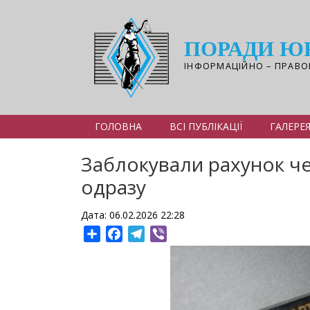
Перейти
до
основного
ПОРАДИ Ю
вмісту
ІНФОРМАЦІЙНО – ПРАВО
ГОЛОВНА
ВСІ ПУБЛІКАЦІЇ
ГАЛЕРЕ
Заблокували рахунок чер
одразу
Дата: 06.02.2026 22:28
Share
Facebook
Telegram
Viber