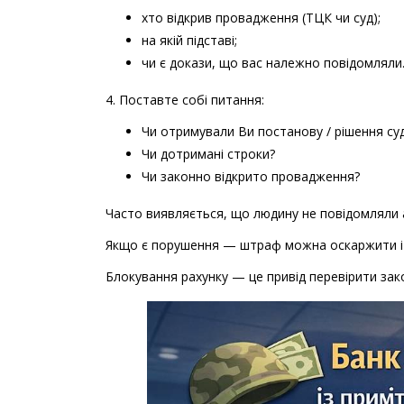
хто відкрив провадження (ТЦК чи суд);
на якій підставі;
чи є докази, що вас належно повідомляли
4. Поставте собі питання:
Чи отримували Ви постанову / рішення су
Чи дотримані строки?
Чи законно відкрито провадження?
Часто виявляється, що людину не повідомляли 
Якщо є порушення — штраф можна оскаржити і с
Блокування рахунку — це привід перевірити зако