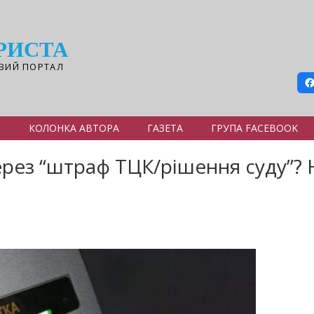
РИСТА
ВИЙ ПОРТАЛ
Я
КОЛОНКА АВТОРА
ГАЗЕТА
ГРУПА FACEBOOK
ез “штраф ТЦК/рішення суду”? Не