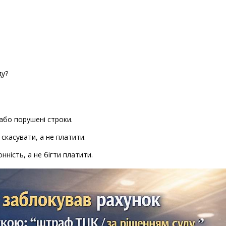
.
ду?
або порушені строки.
касувати, а не платити.
нність, а не бігти платити.