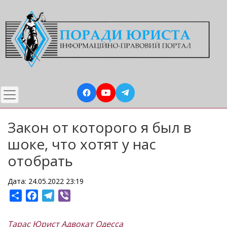
Перейти
до
основного
вмісту
Закон от которого я был в
шоке, что хотят у нас
отобрать
Дата: 24.05.2022 23:19
Share
Facebook
Telegram
Viber
Тарас Юрист Адвокат Одесса