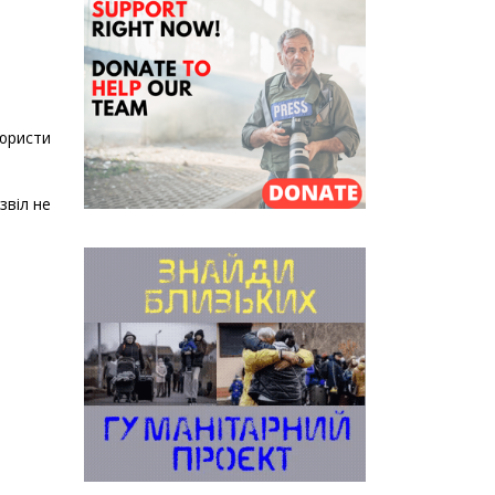
юристи
звіл не