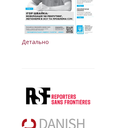
Детально