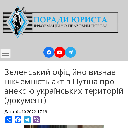
Перейти
до
основного
вмісту
Зеленський офіційно визнав
нікчемність актів Путіна про
анексію українських територій
(документ)
Дата: 04.10.2022 17:19
Share
Facebook
Telegram
Viber