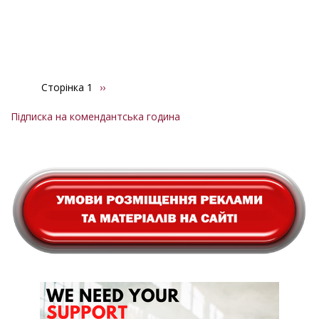
Сторінка 1
Наступна
››
Розбивка
сторінка
на
Підписка на комендантська година
сторінки