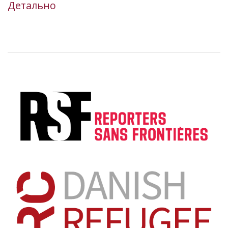
Детально