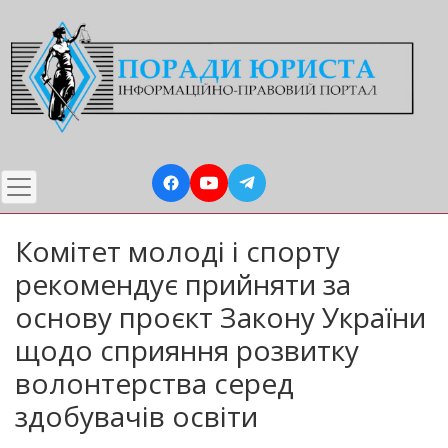
Перейти
до
основного
вмісту
Комітет молоді і спорту
рекомендує прийняти за
основу проєкт Закону України
щодо сприяння розвитку
волонтерства серед
здобувачів освіти