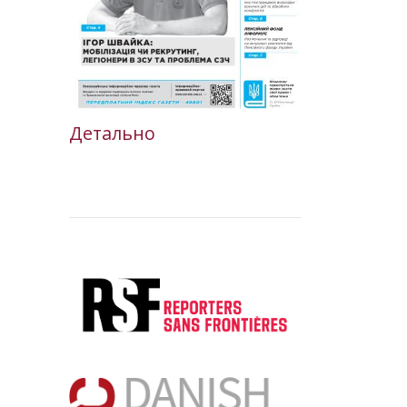
Детально