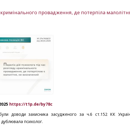
у кримінального провадження, де потерпіла малолітня
.2025
https://t1p.de/by78c
були доводи захисника засудженого за ч.6 ст.152 КК Украї
х дублювала психолог.