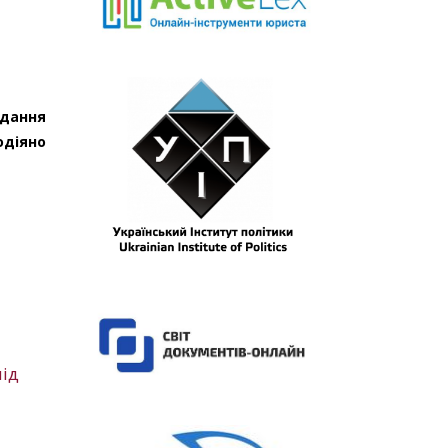
одання
одіяно
під