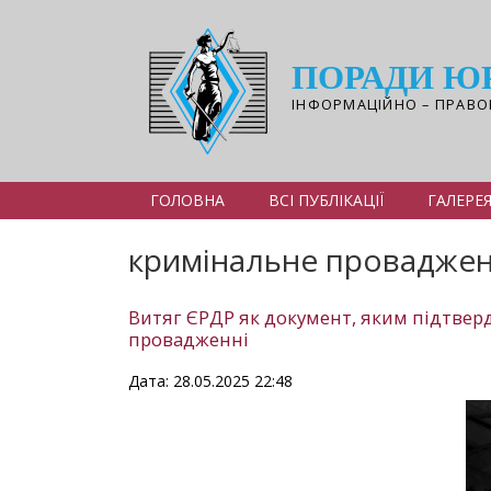
Перейти
до
основного
ПОРАДИ Ю
вмісту
ІНФОРМАЦІЙНО – ПРАВО
ГОЛОВНА
ВСІ ПУБЛІКАЦІЇ
ГАЛЕРЕ
кримінальне провадже
Витяг ЄРДР як документ, яким підтве
провадженні
Дата: 28.05.2025 22:48