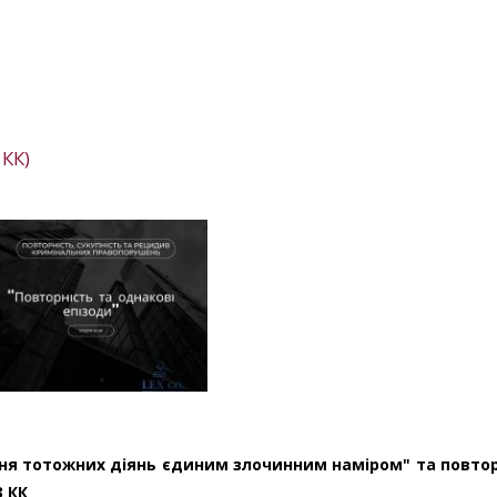
 КК)
ня тотожних діянь єдиним злочинним наміром" та повтор
3 КК