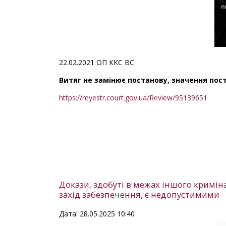
22.02.2021 ОП ККС ВС
Витяг не замінює постанову, значення пос
https://reyestr.court.gov.ua/Review/95139651
Докази, здобуті в межах іншого кримін
захід забезпечення, є недопустимими
Дата: 28.05.2025 10:40