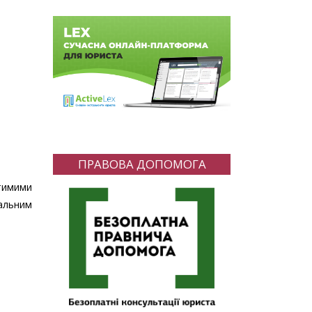
ПРАВОВА ДОПОМОГА
тимими
альним