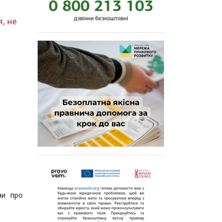
, не
ни про