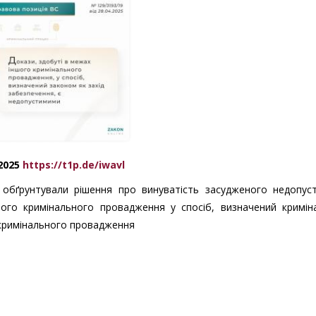
.2025
https://t1p.de/iwavl
ди обґрунтували рішення про винуватість засудженого недопус
шого кримінального провадження у спосіб, визначений кримін
 кримінального провадження