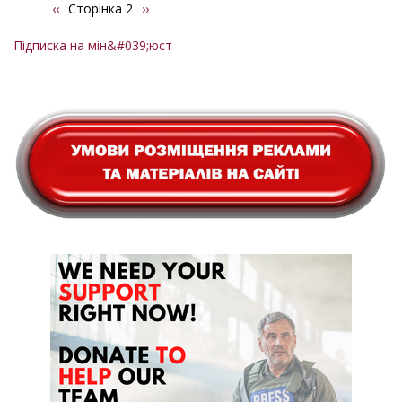
Попередня
‹‹
Сторінка 2
Наступна
››
Розбивка
сторінка
сторінка
на
Підписка на мін&#039;юст
сторінки