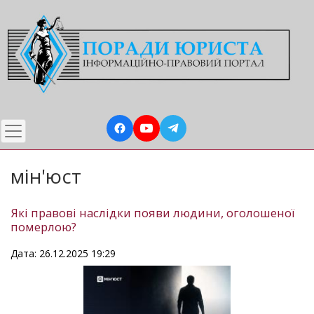
Перейти
до
основного
вмісту
мін'юст
Які правові наслідки появи людини, оголошеної
померлою?
Дата: 26.12.2025 19:29