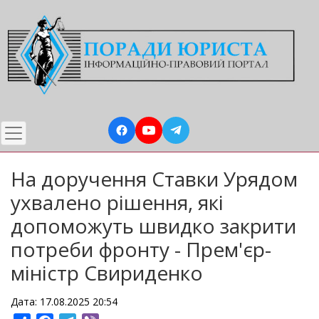
Перейти
до
основного
вмісту
На доручення Ставки Урядом
ухвалено рішення, які
допоможуть швидко закрити
потреби фронту - Прем'єр-
міністр Свириденко
Дата: 17.08.2025 20:54