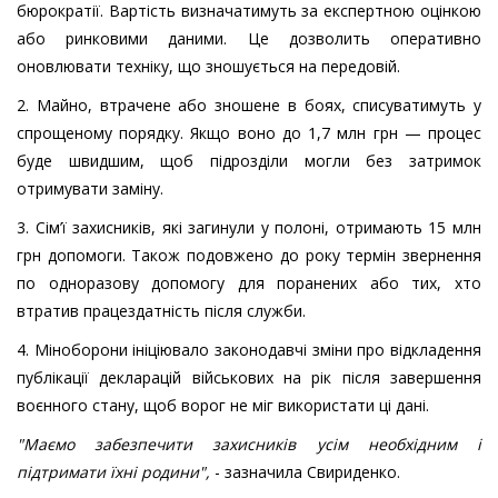
бюрократії. Вартість визначатимуть за експертною оцінкою
або ринковими даними. Це дозволить оперативно
оновлювати техніку, що зношується на передовій.
2. Майно, втрачене або зношене в боях, списуватимуть у
спрощеному порядку. Якщо воно до 1,7 млн грн — процес
буде швидшим, щоб підрозділи могли без затримок
отримувати заміну.
3. Сім’ї захисників, які загинули у полоні, отримають 15 млн
грн допомоги. Також подовжено до року термін звернення
по одноразову допомогу для поранених або тих, хто
втратив працездатність після служби.
4. Міноборони ініціювало законодавчі зміни про відкладення
публікації декларацій військових на рік після завершення
воєнного стану, щоб ворог не міг використати ці дані.
"Маємо забезпечити захисників усім необхідним і
підтримати їхні родини",
- зазначила Свириденко.