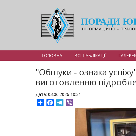
Перейти
до
основного
ПОРАДИ Ю
вмісту
ІНФОРМАЦІЙНО – ПРАВО
ГОЛОВНА
ВСІ ПУБЛІКАЦІЇ
ГАЛЕРЕ
"Обшуки - ознака успіх
виготовленню підробле
Дата: 03.06.2026 10:31
Share
Facebook
Telegram
Viber