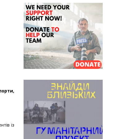
порти,
нтів із