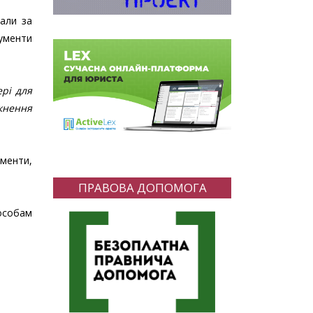
дали за
ументи
рі для
кнення
ументи,
ПРАВОВА ДОПОМОГА
 особам