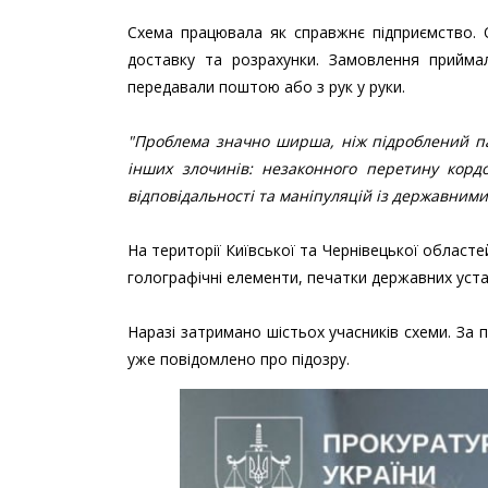
Схема працювала як справжнє підприємство. Од
доставку та розрахунки. Замовлення приймал
передавали поштою або з рук у руки.
"Проблема значно ширша, ніж підроблений па
інших злочинів: незаконного перетину кордо
відповідальності та маніпуляцій із державними
На території Київської та Чернівецької областе
голографічні елементи, печатки державних устан
Наразі затримано шістьох учасників схеми. За
уже повідомлено про підозру.