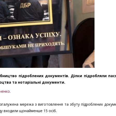
бництво підроблених документів. Ділки підробляли пас
доцтва та нотаріальні документи.
ченко
.
розгалужена мережа з виготовлення та збуту підроблених докуме
ду входили щонайменше 15 осіб.