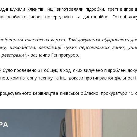
ні шукали клієнтів, інші виготовляли підробки, треті відпові
и особисто, через посередників та дистанційно. Готові док
пірець чи пластикова картка. Такі документи відкривають две
ну, шахрайства, легалізації чужих персональних даних, уни
 реєстрами",
- зазначив Генпрокурор.
й було проведено 31 обшук, в ході яких вилучено підроблені док
ов, комп’ютерну техніку та інші докази протиправної діяльності.
 процесуального керівництва Київської обласної прокуратури 15