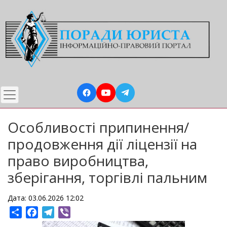
Перейти
до
основного
вмісту
Особливості припинення/
продовження дії ліцензії на
право виробництва,
зберігання, торгівлі пальним
Дата: 03.06.2026 12:02
Share
Facebook
Telegram
Viber