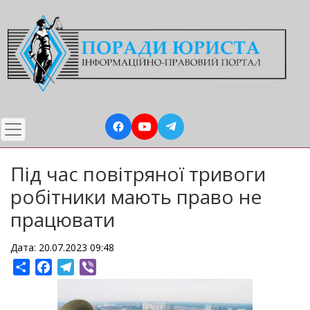
Перейти
до
основного
вмісту
Під час повітряної тривоги
робітники мають право не
працювати
Дата: 20.07.2023 09:48
Share
Facebook
Telegram
Viber