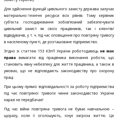
Для здійснення функцій цивільного захисту держава залучає
матеріально-технічні ресурси всіх рівнів. Тому керівник
суб’єкта господарювання зобов’язаний забезпечувати
цивільний захист як своїх працівників, так і клієнтів/
відвідувачів, у т. ч. під час оповіщення про повітряну тривогу
в населеному пункті, де розташоване підприємство.
Згідно зі статтею 153 КЗпП України роботодавець
не має
права
вимагати від працівника виконання роботи, що
становить явну небезпеку для життя працівника, а також в
умовах, що не відповідають законодавству про охорону
праці.
При цьому прямої відповідальності за роботу підприємства
під час повітряної тривоги чинне законодавство України
наразі не передбачає!
Під час війни повітряна тривога не буває навчальною –
щоразу, коли її оголошують, існує загроза життю. Це