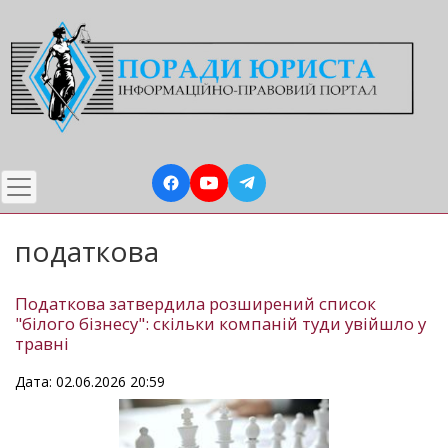
Перейти
до
основного
вмісту
податкова
Податкова затвердила розширений список
"білого бізнесу": скільки компаній туди увійшло у
травні
Дата: 02.06.2026 20:59