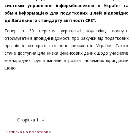
системи управління інформбезпекою в Україні та
обмін інформацією для податкових цілей відповідно
до Загального стандарту звітності CRS".
Тепер з 30 вересня українські податківці почнуть
отримувати відповідні відомості про рахунки від податкових
органів інших країн стосовно резидентів України. Також
стане доступна ціла низка фінансових даних щодо учасників
міжнародних груп компаній в розрізі іноземних юрисдикцій
щодо:
Сторінка 1
Наступна
››
Розбивка
сторінка
на
Підписка на податкова
сторінки