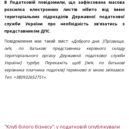
В Податковій повідомили, що зафіксована масова
розсилка електронних листів нібито від імені
територіальних підрозділів Державної податкової
служби України про необхідність зв’язатись з
представником ДПС.
Повідомлення має такий зміст:
«Доброго дня. [Прізвище,
ім’я, по батькові представника керівного складу
територіального органу Державної податкової служби
України] турбує. Перекажіть щоб [Ім’я, по батькові
керівника платника податків] терміново зі мною зв’язався.
Тел. +380932652751».
"Клуб білого бізнесу": у податковій опублікували