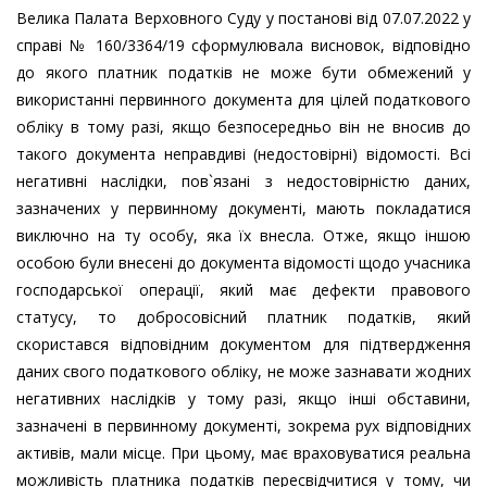
Велика Палата Верховного Суду у постанові від 07.07.2022 у
справі № 160/3364/19 сформулювала висновок, відповідно
до якого платник податків не може бути обмежений у
використанні первинного документа для цілей податкового
обліку в тому разі, якщо безпосередньо він не вносив до
такого документа неправдиві (недостовірні) відомості. Всі
негативні наслідки, пов`язані з недостовірністю даних,
зазначених у первинному документі, мають покладатися
виключно на ту особу, яка їх внесла. Отже, якщо іншою
особою були внесені до документа відомості щодо учасника
господарської операції, який має дефекти правового
статусу, то добросовісний платник податків, який
скористався відповідним документом для підтвердження
даних свого податкового обліку, не може зазнавати жодних
негативних наслідків у тому разі, якщо інші обставини,
зазначені в первинному документі, зокрема рух відповідних
активів, мали місце. При цьому, має враховуватися реальна
можливість платника податків пересвідчитися у тому, чи