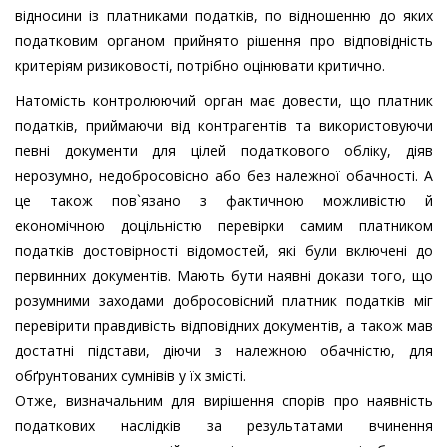
відносини із платниками податків, по відношенню до яких
податковим органом прийнято рішення про відповідність
критеріям ризиковості, потрібно оцінювати критично.
Натомість контролюючий орган має довести, що платник
податків, приймаючи від контрагентів та використовуючи
певні документи для цілей податкового обліку, діяв
нерозумно, недобросовісно або без належної обачності. А
це також пов`язано з фактичною можливістю й
економічною доцільністю перевірки самим платником
податків достовірності відомостей, які були включені до
первинних документів. Мають бути наявні докази того, що
розумними заходами добросовісний платник податків міг
перевірити правдивість відповідних документів, а також мав
достатні підстави, діючи з належною обачністю, для
обґрунтованих сумнівів у їх змісті.
Отже, визначальним для вирішення спорів про наявність
податкових наслідків за результатами вчинення