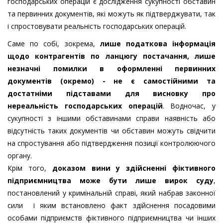
господарських операцій є дослідження сукупності обставин
та первинних документів, які можуть як підтверджувати, так
і спростовувати реальність господарських операцій.
Саме по собі, зокрема,
лише податкова інформація
щодо контрагентів по ланцюгу постачання, лише
незначні помилки в оформленні первинних
документів (окремо) - не є самостійними та
достатніми підставами для висновку про
нереальність господарських операцій
. Водночас, у
сукупності з іншими обставинами справи наявність або
відсутність таких документів чи обставин можуть свідчити
на спростування або підтвердження позиції контролюючого
органу.
Крім того,
доказом вини у здійсненні фіктивного
підприємництва може бути лише вирок суду
,
постановлений у кримінальній справі, який набрав законної
сили і яким встановлено факт здійснення посадовими
особами підприємств фіктивного підприємництва чи інших