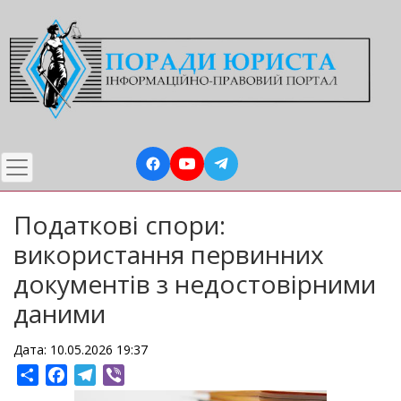
Перейти
до
основного
вмісту
Податкові спори:
використання первинних
документів з недостовірними
даними
Дата: 10.05.2026 19:37
Share
Facebook
Telegram
Viber