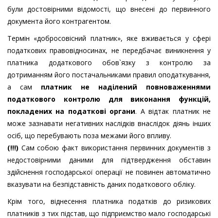
були достовірними відомості, що внесені до первинного
документа його контрагентом.
Термін «добросовісний платник», яке вживається у сфері
податкових правовідносинах, не передбачає виникнення у
платника додаткового обов`язку з контролю за
дотриманням його постачальниками правил оподаткування,
а сам
платник не наділений повноваженнями
податкового контролю для виконання функцій,
покладених на податкові органи
. А відтак платник не
може зазнавати негативних наслідків внаслідок діянь інших
осіб, що перебувають поза межами його впливу.
(!!!)
Сам собою факт використання первинних документів з
недостовірними даними для підтвердження обставин
здійснення господарської операції не повинен автоматично
вказувати на безпідставність даних податкового обліку.
Крім того, віднесення платника податків до ризикових
платників з тих підстав, що підприємство мало господарські