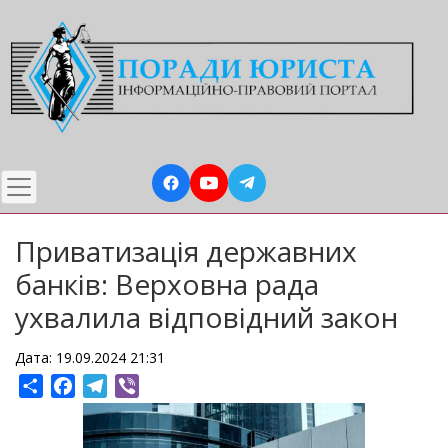
Перейти
до
основного
вмісту
Приватизація державних
банків: Верховна рада
ухвалила відповідний закон
Дата: 19.09.2024 21:31
Share
Facebook
Telegram
Viber