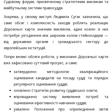
Судовому форумі, присвяченому стратегічним викликам та
майбутньому системи правосуддя.
Зокрема, у своєму виступі Людмила Сугак зазначила, що
саме обсяг і комплексність заходів роблять реалізацію
Дорожньої карти значним викликом, адже кожен із них
потребує узгодження між широким колом стейкхолдерів —
від державних органів і громадського сектору до
європейських інституцій.
Попри великі обсяги роботи, у виконанні Дорожньої карти
вже зафіксовано суттєвий прогрес, а саме:
затверджено методологію кваліфікаційного
оцінювання кандидатів на посаду судді та порядок
регулярного оцінювання суддів;
оновлено Стратегію розвитку суддівської освіти;
впроваджено систему виявлення потреб та
оцінювання ефективності навчання суддів;
ухвалено Положення про оприлюднення звітів