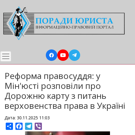
Перейти
до
основного
вмісту
Реформа правосуддя: у
Мін'юсті розповіли про
Дорожню карту з питань
верховенства права в Україні
Дата: 30.11.2025 11:03
Share
Facebook
Telegram
Viber