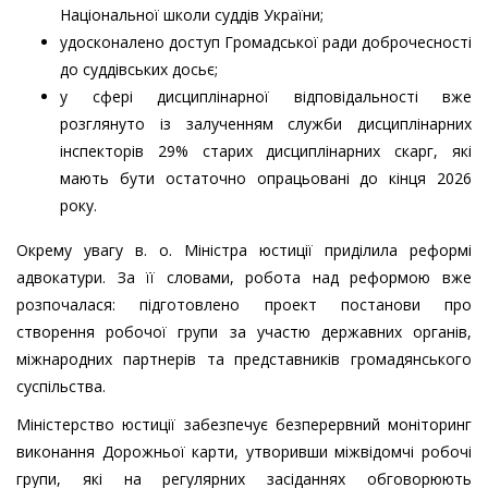
Національної школи суддів України;
удосконалено доступ Громадської ради доброчесності
до суддівських досьє;
у сфері дисциплінарної відповідальності вже
розглянуто із залученням служби дисциплінарних
інспекторів 29% старих дисциплінарних скарг, які
мають бути остаточно опрацьовані до кінця 2026
року.
Окрему увагу в. о. Міністра юстиції приділила реформі
адвокатури. За її словами, робота над реформою вже
розпочалася: підготовлено проект постанови про
створення робочої групи за участю державних органів,
міжнародних партнерів та представників громадянського
суспільства.
Міністерство юстиції забезпечує безперервний моніторинг
виконання Дорожньої карти, утворивши міжвідомчі робочі
групи, які на регулярних засіданнях обговорюють