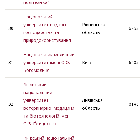
політехніка"
Національний
університет водного
Рівненська
30
6253
господарства та
область
природокористування
Національний медичний
31
університет імені О.О.
Київ
6205
Богомольця
Львівський
національний
університет
Львівська
32
6148
ветеринарної медицини
область
та біотехнологій імені
С. З. Ґжицького
Київський національний