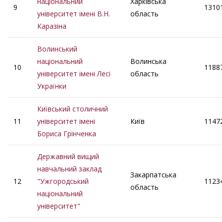
національний
Харківська
9
1310
університет імені В.Н.
область
Каразіна
Волинський
національний
Волинська
10
1188
університет імені Лесі
область
Українки
Київський столичний
11
університет імені
Київ
1147
Бориса Грінченка
Державний вищий
навчальний заклад
Закарпатська
12
"Ужгородський
1123
область
національний
університет"