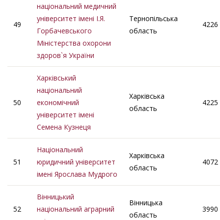
національний медичний
університет iменi I.Я.
Тернопільська
49
4226
Горбачевського
область
Міністерства охорони
здоров`я України
Харківський
національний
Харківська
50
економічний
4225
область
університет імені
Семена Кузнеця
Національний
Харківська
51
юридичний університет
4072
область
імені Ярослава Мудрого
Вінницький
Вінницька
52
національний аграрний
3990
область