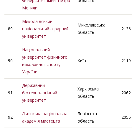
університет імені Петра
область
Могили
Миколаївський
Миколаївська
89
національний аграрний
2136
область
університет
Національний
університет фізичного
90
Київ
2119
виховання і спорту
України
Державний
Харківська
91
біотехнологічний
2062
область
університет
Львівська національна
Львівська
92
2056
академія мистецтв
область