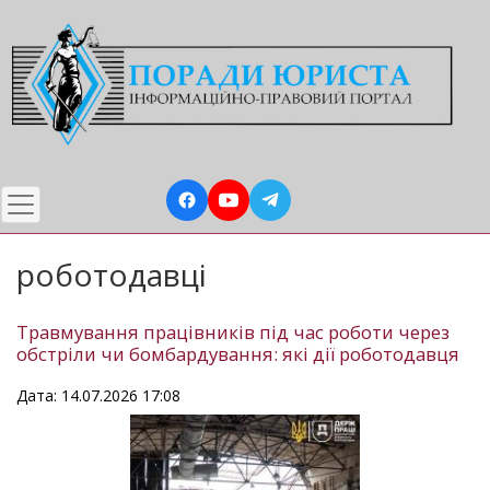
Перейти
до
основного
вмісту
роботодавці
Травмування працівників під час роботи через
обстріли чи бомбардування: які дії роботодавця
Дата: 14.07.2026 17:08