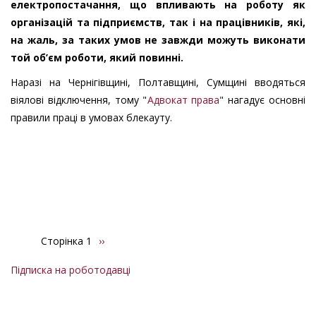
електропостачання, що впливають на роботу як
організацій та підприємств, так і на працівників, які,
на жаль, за таких умов не завжди можуть виконати
той об’єм роботи, який повинні.
Наразі на Чернігівщині, Полтавщині, Сумщині вводяться
віялові відключення, тому "
Адвокат права
" нагадує основні
правили праці в умовах блекауту.
Сторінка 1
Наступна
››
Розбивка
сторінка
на
Підписка на роботодавці
сторінки