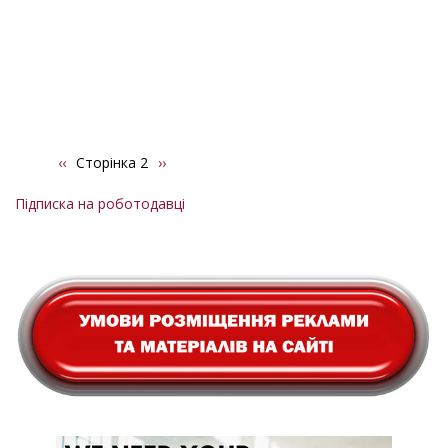
Попередня
‹‹
Сторінка 2
Наступна
››
Розбивка
сторінка
сторінка
на
Підписка на роботодавці
сторінки