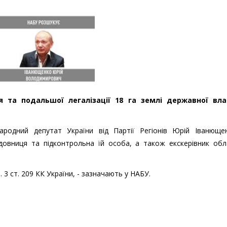
 та подальшої легалізації 18 га землі державної вла
народний депутат України від Партії Регіонів Юрій Іванюще
удовниця та підконтрольна їй особа, а також екскерівник обл
. 3 ст. 209 КК України, - зазначають у НАБУ.