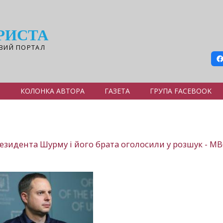
РИСТА
ВИЙ ПОРТАЛ
Я
КОЛОНКА АВТОРА
ГАЗЕТА
ГРУПА FACEBOOK
езидента Шурму і його брата оголосили у розшук - М