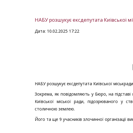
НАБУ розшукує ексдепутата Київської 
Дата: 10.02.2025 17:22
НАБУ розшукує ексдепутата Київської міськрад
Зокрема, як повідомляють у Бюро, на підстав
Київської міської ради, підозрюваного у ст
столичною землею.
Його та ще 9 учасників злочинної організації в