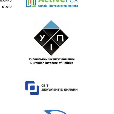
аконно
х може