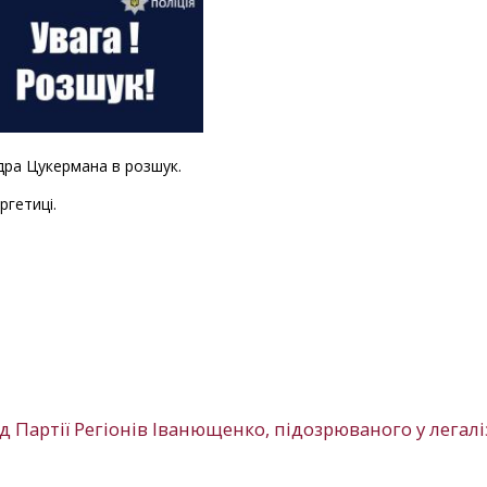
дра Цукермана в розшук.
ргетиці.
 Партії Регіонів Іванющенко, підозрюваного у легалі