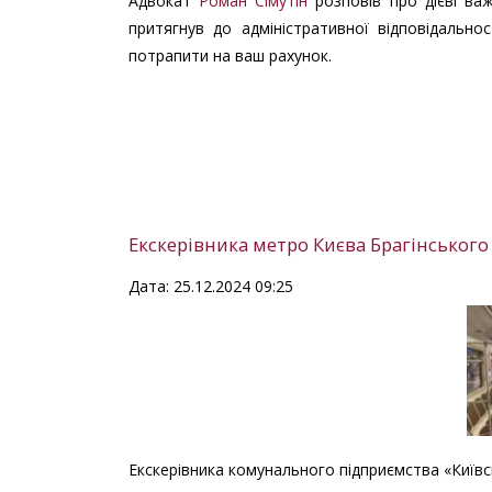
Адвокат
Роман Сімутін
розповів про дієві ва
притягнув до адміністративної відповідальн
потрапити на ваш рахунок.
Екскерівника метро Києва Брагінського
Дата: 25.12.2024 09:25
Екскерівника комунального підприємства «Київс