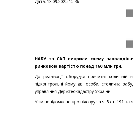
Дата: 18.09.2025 15:36
НАБУ та САП викрили схему заволодіння
ринковою вартістю понад 160 млн грн.
До реалізації оборудки причетні колишній 
підконтрольні йому дві особи, столична заб
управління Держгеокадастру України.
Усім повідомлено про підозру за ч. 5 ст. 191 та ч