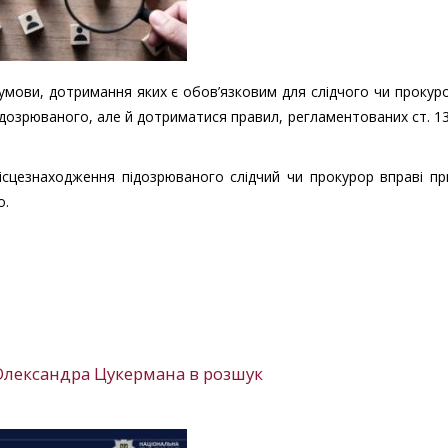
ови, дотримання яких є обов’язковим для слідчого чи прокуро
ідозрюваного, але й дотриматися правил, регламентованих ст. 1
ісцезнаходження підозрюваного слідчий чи прокурор вправі п
о.
 Олександра Цукермана в розшук