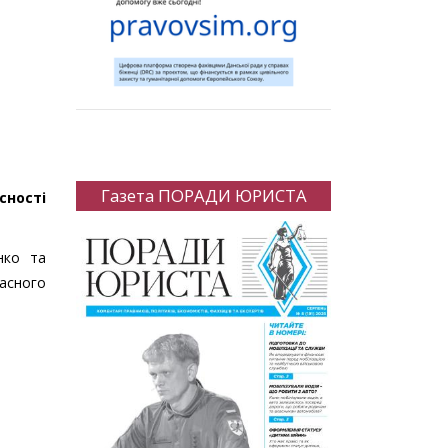
Газета ПОРАДИ ЮРИСТА
сності
нко та
асного