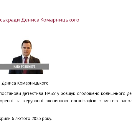
міськради Дениса Комарницького
и Дениса Комарницького.
і постанови детектива НАБУ у розшук оголошено колишнього д
воренні та керуванні злочинною організацією з метою завол
икрили 6 лютого 2025 року.