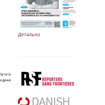
Детально
епутата
одіння