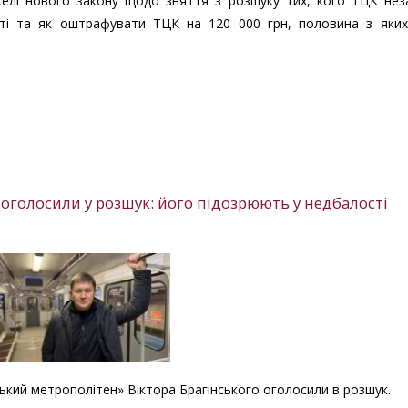
желі нового закону щодо зняття з розшуку тих, кого ТЦК нез
ості та як оштрафувати ТЦК на 120 000 грн, половина з яки
 оголосили у розшук: його підозрюють у недбалості
ький метрополітен» Віктора Брагінського оголосили в розшук.