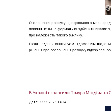
Оголошення розшуку підозрюваного має передум
повинні не лише формально здійснити виклик п
про належність такого виклику.
Після надання оцінки усім відомостям щодо м
рішення про оголошення розшуку підозрюваног
В Україні оголосили Тімура Міндіча та
Дата: 22.11.2025 14:24