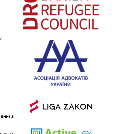
у
янні з