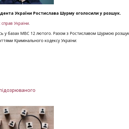
дента України Ростислава Шурму оголосили у розшук.
х справ України
.
ась у базах МВС 12 лютого. Разом з Ростиславом Шурмою розшу
аттями Кримінального кодексу України:
 підозрюваного