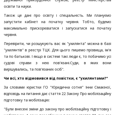
освіти та науки.
Також це дані про освіту і спеціальність. Ми плануємо
запустити кабінет на початку червня. Тобто, будемо
максимально прискорюватися і запускатися на початку
червня.
Перевірити, чи розшукують вас як "ухилянта" можна в базі
"ухилянтів" в реєстрі ТЦК. Для цього пишемо прізвища, ім'я
та по батькові. І якщо в системі такі люди є, то побачимо усі
судові справи з нею пов'язані.Суди, в яких вони
вирішувались, та пов'язаних осіб".
Чи всі, хто відмовився від повістки, є "ухилянтами?"
За словами юристки ГО "Юридична сотня" Інни Сімакіної,
відповідь на питання дає стаття 22 Закону Про мобілізаційну
підготовку та мобілізацію:
"Були внесені зміни до закону про мобілізаційну підготовку і