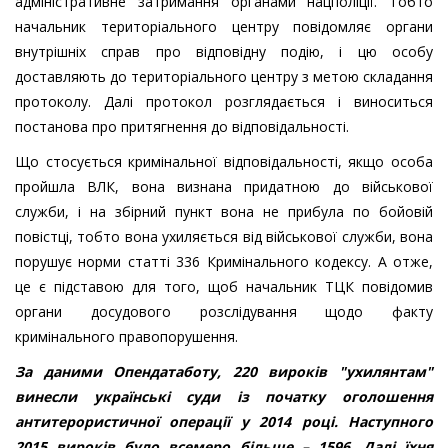
адміністративне затримання органами нацполіції. Тобто
начальник територіального центру повідомляє органи
внутрішніх справ про відповідну подію, і цю особу
доставляють до територіального центру з метою складання
протоколу. Далі протокол розглядається і виноситься
постанова про притягнення до відповідальності.
Що стосується кримінальної відповідальності, якщо особа
пройшла ВЛК, вона визнана придатною до військової
служби, і на збірний пункт вона не прибула по бойовій
повістці, тобто вона ухиляється від військової служби, вона
порушує норми статті 336 Кримінального кодексу. А отже,
це є підставою для того, щоб начальник ТЦК повідомив
органи досудового розслідування щодо факту
кримінального правопорушення.
За даними Опендатаботу, 220 вироків "ухилянтам"
винесли українські суди із початку оголошення
антитерористичної операції у 2014 році. Наступного
2015 вироків було всемеро більше – 1596. Далі їхня