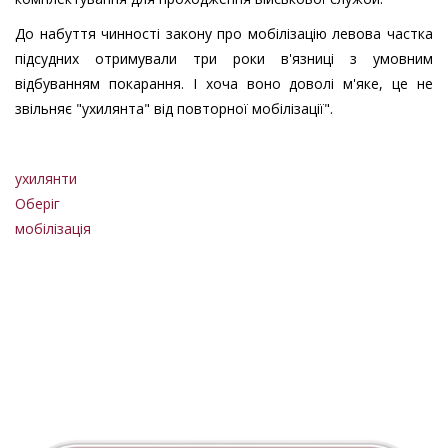
До набуття чинності закону про мобілізацію левова частка
підсудних отримували три роки в'язниці з умовним
відбуванням покарання. І хоча воно доволі м'яке, це не
звільняє "ухилянта" від повторної мобілізації".
ухилянти
Оберіг
мобілізація