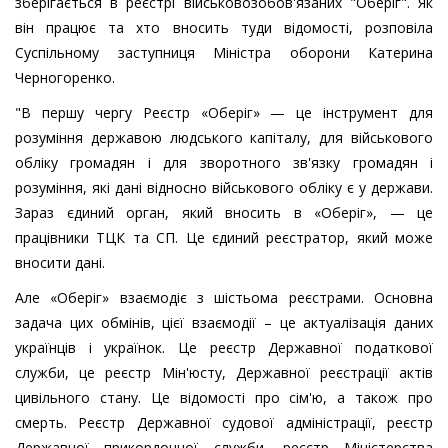
зберігається в реєстрі військовозобов'язаних "Оберіг". Як
він працює та хто вносить туди відомості, розповіла
Суспільному заступниця Міністра оборони Катерина
Черногоренко.
"В першу чергу Реєстр «Оберіг» — це інструмент для
розуміння державою людського капіталу, для військового
обліку громадян і для зворотного зв'язку громадян і
розуміння, які дані відносно військового обліку є у держави.
Зараз єдиний орган, який вносить в «Оберіг», — це
працівники ТЦК та СП. Це єдиний реєстратор, який може
вносити дані.
Але «Оберіг» взаємодіє з шістьома реєстрами. Основна
задача цих обмінів, цієї взаємодії – це актуалізація даних
українців і українок. Це реєстр Державної податкової
служби, це реєстр Мін'юсту, Державної реєстрації актів
цивільного стану. Це відомості про сім'ю, а також про
смерть. Реєстр Державної судової адміністрації, реєстр
Державної прикордонної служби, реєстр Міністерства