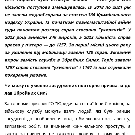
кількість поступово зменшувалась. Із 2018 по 2021 рік
не завели жодної справи за статтею 366 Кримінального
кодексу України. Із початком повномасштабної війни
суди поновили розгляд справ стосовно "ухилянтів". У
2022 році винесли 249 вироків, а 2023 кількість справ
зросла у п'ятеро — до 1257. За перші місяці цього року
за ухилення від мобілізації завели 120 справ. Умовний
вирок замість служби в Збройних Силах. Торік завели
1257 справ стосовно "ухилянтів" і 1197 із них отримали
покарання умовне.
Чи можуть умовно засуджених повторно призвати до
лав Збройних Сил?
За словами юристки ГО "Юридична сотня" Інни Сімакіної, на
військову службу можуть взяти людей, які були раніше
засуджені до позбавлення волі, обмеження волі, арешту,
виправних робіт, за вчинення кримінального проступу, а
також за вчинення не тяжкого злочину, в тому числі зі