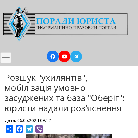
Перейти
до
основного
вмісту
Розшук "ухилянтів",
мобілізація умовно
засуджених та база "Оберіг":
юристи надали роз'яснення
Дата: 06.05.2024 09:12
Share
Facebook
Telegram
Viber