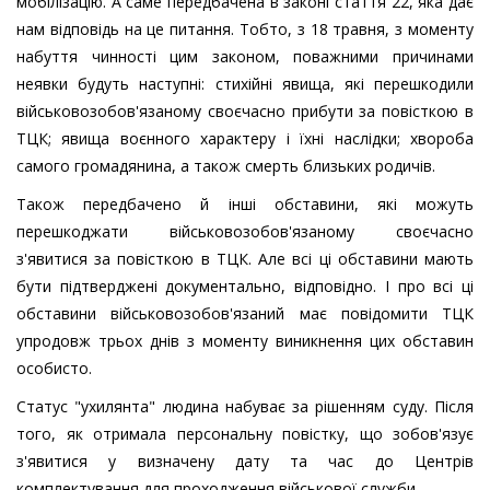
мобілізацію. А саме передбачена в законі стаття 22, яка дає
нам відповідь на це питання. Тобто, з 18 травня, з моменту
набуття чинності цим законом, поважними причинами
неявки будуть наступні: стихійні явища, які перешкодили
військовозобов'язаному своєчасно прибути за повісткою в
ТЦК; явища воєнного характеру і їхні наслідки; хвороба
самого громадянина, а також смерть близьких родичів.
Також передбачено й інші обставини, які можуть
перешкоджати військовозобов'язаному своєчасно
з'явитися за повісткою в ТЦК. Але всі ці обставини мають
бути підтверджені документально, відповідно. І про всі ці
обставини військовозобов'язаний має повідомити ТЦК
упродовж трьох днів з моменту виникнення цих обставин
особисто.
Статус "ухилянта" людина набуває за рішенням суду. Після
того, як отримала персональну повістку, що зобов'язує
з'явитися у визначену дату та час до Центрів
комплектування для проходження військової служби.