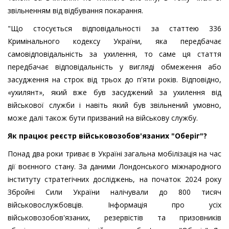
звільненням від відбування покарання.
"Що стосується відповідальності за статтею 336
Кримінального кодексу України, яка передбачає
самовідповідальність за ухилення, то саме ця стаття
передбачає відповідальність у вигляді обмеження або
засудження на строк від трьох до п'яти років. Відповідно,
«ухилянт», який вже був засуджений за ухилення від
військової служби і навіть який був звільнений умовно,
може далі також бути призваний на військову службу.
Як працює реєстр військовозобов'язаних "Оберіг"?
Понад два роки триває в Україні загальна мобілізація на час
дії воєнного стану. За даними Лондонського міжнародного
інституту стратегічних досліджень, на початок 2024 року
Збройні Сили України налічували до 800 тисяч
військовослужбовців. Інформація про усіх
військовозобов'язаних, резервістів та призовників