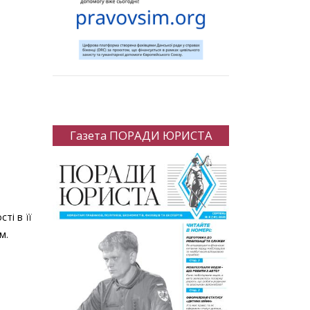
Газета ПОРАДИ ЮРИСТА
ті в її
м.