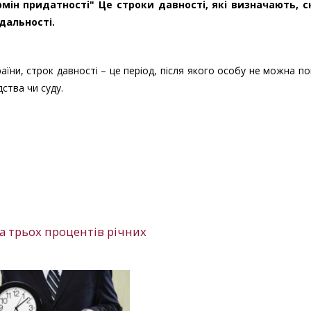
рмін придатності" Це строки давності, які визначають, с
дальності.
аїни, строк давності – це період, після якого особу не можна п
ства чи суду.
та трьох процентів річних