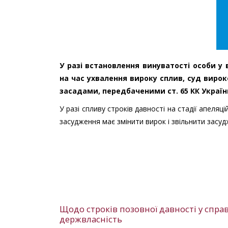
У разі встановлення винуватості особи у
на час ухвалення вироку сплив, суд вирок
засадами, передбаченими ст. 65 КК України,
У разі спливу строків давності на стадії апеляц
засудження має змінити вирок і звільнити засуд
Щодо строків позовної давності у спра
держвласність