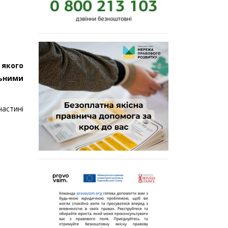
 якого
льними
частині