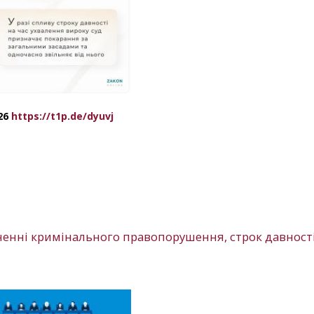
026
https://t1p.de/dyuvj
ненні кримінального правопорушення, строк давност