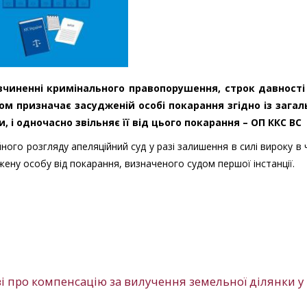
 вчиненні кримінального правопорушення, строк давності
ом призначає засудженій особі покарання згідно із зага
 і одночасно звільняє її від цього покарання – ОП ККС ВС
ійного розгляду апеляційний суд у разі залишення в силі вироку в 
жену особу від покарання, визначеного судом першої інстанції.
ві про компенсацію за вилучення земельної ділянки у