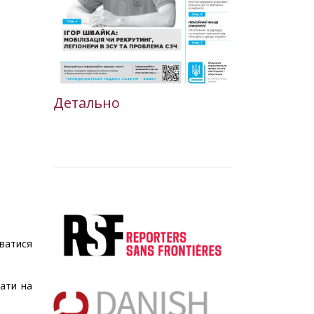
Детально
уватися
вати на