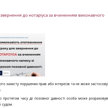
 звернення до нотаріуса за вчиненням виконавчого
ого захисту порушених прав або інтересів та не може застосов
.
о протягом часу дії позовної давності особа може розрахову
е судом.