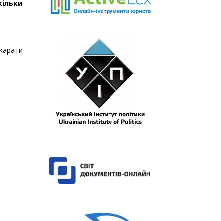
кільки
окарати