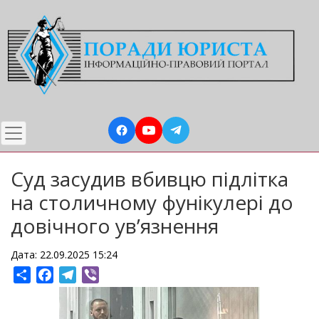
Перейти
до
основного
вмісту
Суд засудив вбивцю підлітка
на столичному фунікулері до
довічного увʼязнення
Дата: 22.09.2025 15:24
Share
Facebook
Telegram
Viber