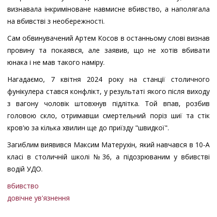
визнавала інкриміноване навмисне вбивство, а наполягала
на вбивстві з необережності.
Сам обвинувачений Артем Косов в останньому слові визнав
провину та покаявся, але заявив, що не хотів вбивати
юнака і не мав такого наміру.
Нагадаємо, 7 квітня 2024 року на станції столичного
фунікулера стався конфлікт, у результаті якого після виходу
з вагону чоловік штовхнув підлітка. Той впав, розбив
головою скло, отримавши смертельний поріз шиї та стік
кров'ю за кілька хвилин ще до приїзду "швидкої".
Загиблим виявився Максим Матерухін, який навчався в 10-А
класі в столичній школі №36, а підозрюваним у вбивстві
водій УДО.
вбивство
довічне ув'язнення