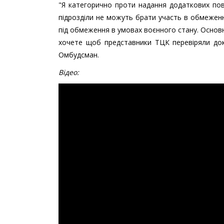
"Я категорично проти надання додаткових повн
підрозділи не можуть брати участь в обмеженн
під обмеження в умовах воєнного стану. Осно
хочете щоб представники ТЦК перевіряли д
Омбудсман.
Відео: