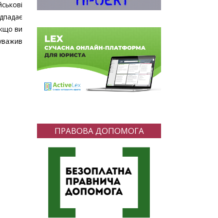
йськові
ідпадає
Якщо ви
уважив
ПРАВОВА ДОПОМОГА