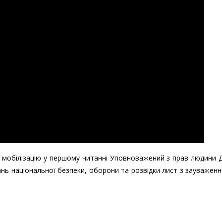
о мобілізацію у першому читанні Уповноважений з прав людини
нь національної безпеки, оборони та розвідки лист з зауважен