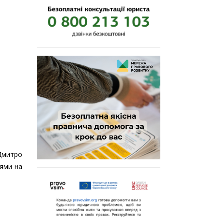
 Дмитро
нями на