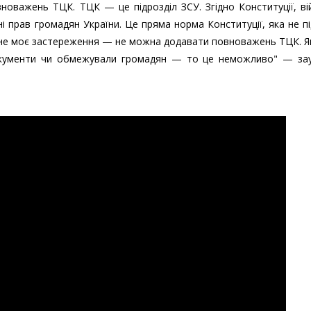
оважень ТЦК. ТЦК — це підрозділ ЗСУ. Згідно Конституції, ві
і прав громадян України. Це пряма норма Конституції, яка не п
вне моє застереження — не можна додавати повноважень ТЦК. 
окументи чи обмежували громадян — то це неможливо" — за