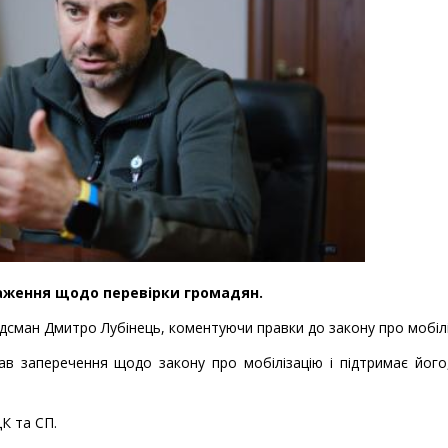
аження щодо перевірки громадян.
дсман Дмитро Лубінець, коментуючи правки до закону про мобілі
ав заперечення щодо закону про мобілізацію і підтримає йог
К та СП.