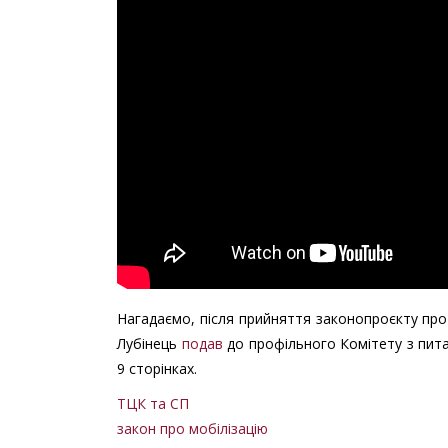
Нагадаємо, після прийняття законопроєкту пр
Лубінець
подав
до профільного Комітету з пита
9 сторінках.
ТЦК та СП
закон про мобілізацію