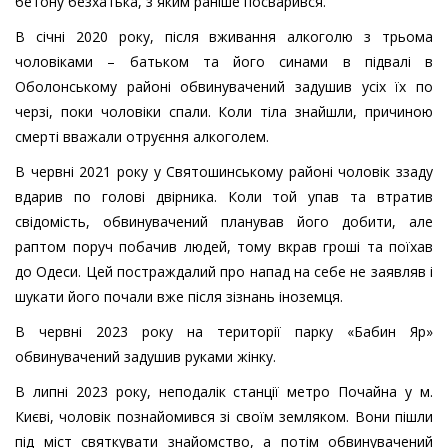
бетону безхатька, з яким раніше посварився.
В січні 2020 року, після вживання алкоголю з трьома
чоловіками – батьком та його синами в підвалі в
Оболонському районі обвинувачений задушив усіх їх по
черзі, поки чоловіки спали. Коли тіла знайшли, причиною
смерті вважали отруєння алкоголем.
В червні 2021 року у Святошинському районі чоловік ззаду
вдарив по голові двірника. Коли той упав та втратив
свідомість, обвинувачений планував його добити, але
раптом поруч побачив людей, тому вкрав гроші та поїхав
до Одеси. Цей постраждалий про напад на себе не заявляв і
шукати його почали вже після зізнань іноземця.
В червні 2023 року на території парку «Бабин Яр»
обвинувачений задушив руками жінку.
В липні 2023 року, неподалік станції метро Почайна у м.
Києві, чоловік познайомився зі своїм земляком. Вони пішли
під міст святкувати знайомство, а потім обвинувачений