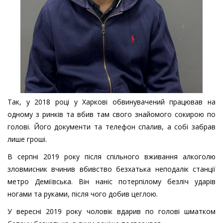
Так, у 2018 році у Харкові обвинувачений працював на
одному з ринків та вбив там свого знайомого сокирою по
голові. Його документи та телефон спалив, а собі забрав
лише гроші.
В серпні 2019 року після спільного вживання алкоголю
зловмисник вчинив вбивство безхатька неподалік станції
метро Деміївська. Він наніс потерпілому безліч ударів
ногами та руками, після чого добив цеглою.
У вересні 2019 року чоловік вдарив по голові шматком