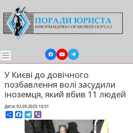
Перейти
до
основного
вмісту
У Києві до довічного
позбавлення волі засудили
іноземця, який вбив 11 людей
Дата: 02.05.2025 10:31
Share
Facebook
Telegram
Viber