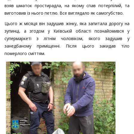
взяв шматок простирадла, на якому спав потерпілий, та
виготовив із нього петлю. Все виглядало як самогубство.
Цього ж місяця він задушив жінку, яка запитала дорогу на
зупинці, а згодом у Київській області познайомився у
супермаркеті з літнім чоловіком, якого задушив у
занедбаному приміщенні. Після цього закидав тіло
померлого сміттям.