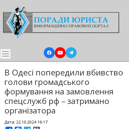
Перейти
до
основного
вмісту
В Одесі попередили вбивство
голови громадського
формування на замовлення
спецслужб рф – затримано
організатора
Дата: 22.10.2024 16:17