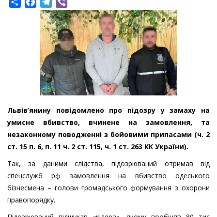
Share
Facebook
Telegram
Viber
Львів’янину повідомлено про підозру у замаху на
умисне вбивство, вчинене на замовлення, та
незаконному поводженні з бойовими припасами (ч. 2
ст. 15 п. 6, п. 11 ч. 2 ст. 115, ч. 1 ст. 263 КК України).
Так, за даними слідства, підозрюваний отримав від
спецслужб рф замовлення на вбивство одеського
бізнесмена – голови громадського формування з охорони
правопорядку.
Підозрюваний підшукав «кілера», якому пообіцяв 80 тис