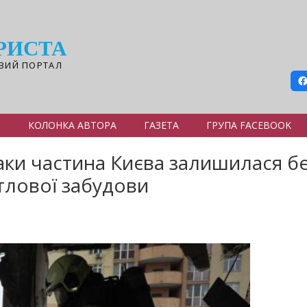
РИСТА
ВИЙ ПОРТАЛ
Я
КОЛОНКА АВТОРА
ГАЗЕТА
ГРУПА FACEBOOK
аки частина Києва залишилася бе
лової забудови