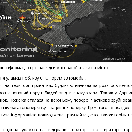
ю інформацію про наслідки масованої атаки на місто:
ня уламків поблизу СТО горіли автомобілі.
 на території приватних будинків, виникла загроза розповсю
 розташований поруч. Людей звідти евакуювали. Також у Дарни
нок. Пожежа сталася на верхньому поверсі. Частково зруйнован
іншу багатоповерхівку - на рівні 7 поверху. Крім того, внаслідок 
дньою інформацією пошкоджене трамвайне депо, також горіли п
падіння уламків на відкритій території, на території гар