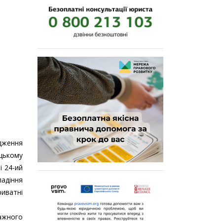
дження
цькому
і 24-ий
падіння
риватні
ажного