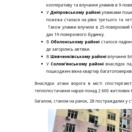
кооперативу та влучання уламків в 9-пове
У
Дніпровському районі
уламками пошко
пожежа сталася на рівні третього та чет
Також уламки влучили в 25-поверховий 
дах 19-поверхового будинку.
В
Оболонському районі
сталося падінн
де загорілись автівки.
В
Шевченківському районі
влучання Бп
У
Соломʼянському районі
внаслідок па
пошкоджені вікна квартир багатоповерхів
Внаслідок атаки ворога в місті спостерігаю
теплопостачання наразі понад 2 600 житлових бу
Загалом, станом на ранок, 28 постраждалих у ст