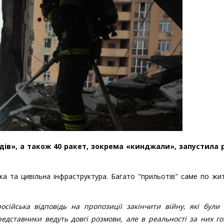
дів», а також 40 ракет, зокрема «кинджали», запустила р
ика та цивільна інфраструктура. Багато "прильотів" саме по ж
ійська відповідь на пропозиції закінчити війну, які були 
едставники ведуть довгі розмови, але в реальності за них г