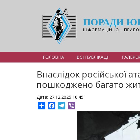
Перейти
до
основного
ПОРАДИ Ю
вмісту
ІНФОРМАЦІЙНО – ПРАВО
ГОЛОВНА
ВСІ ПУБЛІКАЦІЇ
ГАЛЕРЕ
Внаслідок російської ат
пошкоджено багато жит
Дата: 27.12.2025 10:45
Share
Facebook
Telegram
Viber