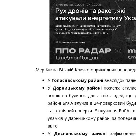
Мер Києва Віталій Кличко оприлюднив попередн
У
Голосіївському районі
внаслідок падін
У
Дарницькому районі
пожежа сталася
вогню на будинок для літніх людей, що
районі БпЛА влучив в 24-поверховий буди
та технічний поверхи. Є влучання БпЛА і в 
уламків у Дарницькому районі за попере
авто.
У
Деснянському районі
зафіксоване 