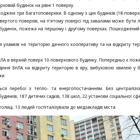
рховий будинок на рівні 1 поверху.
джені три багатоповерхіки. В одному з цих будинків (18-повер
вертого поверхів, на п'ятому поверсі під завалами може бути 
будинок, пожежа на першому і другому поверхах. Пошкоджений
я уламків на територію дачного кооперативу та на відкриту те
ЛА в верхній поверх 10-поверхового будинку. Попередньо є пож
діння БпЛА на відкриту територію в яру, вибуховою хвилею у 
ки.
ться перебої з тепло- та енергопостачанням. Без централізо
динків, 187 дитячих садків, 138 шкіл, 22 установи соціальної сф
олиці, 13 людей госпіталізували до медзакладів міста.