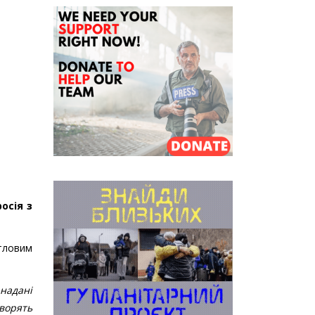
осія з
итловим
надані
оворять