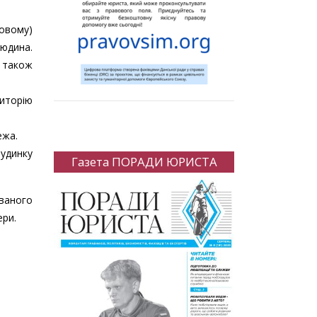
ховому)
людина.
 також
риторію
ежа.
будинку
Газета ПОРАДИ ЮРИСТА
ваного
ери.