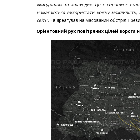
«кинджали» та «шахеди». Це є справжнє ставл
намагаються використати кожну можливість, 
світі",
- відреагував на масований обстріл През
Орієнтовний рух повітряних цілей ворога 