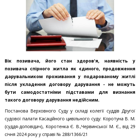
Вік позивача, його стан здоров'я, наявність у
позивача спірного житла як єдиного, продовження
дарувальником проживання у подарованому житлі
після укладення договору дарування - не можуть
бути самодостатніми підставами для визнання
такого договору дарування недійсним.
Постанова Верховного Суду у складі колегії суддів Другої
судової палати Касаційного цивільного суду: Коротуна В. М.
(суддя-доповідач), Коротенка Є. В.,Червинської М. Є., від 29
січня 2024 року у справі № 288/1366/21