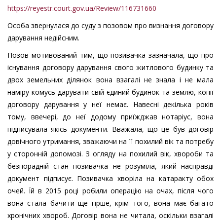
https://reyestr.court.gov.ua/Review/116731660
Особа звернулася до суду з позовом про визнання договору
дарування недійсним.
Позов мотивований тим, що позивачка зазначала, що про
існування договору дарування свого житлового будинку та
двох земельних ділянок вона взагалі не знала і не мала
наміру комусь дарувати свій єдиний будинок та землю, копії
договору дарування у неї немає. Навесні декілька років
тому, ввечері, до неї додому приїжджав нотаріус, вона
підписувала якісь документи. Вважала, що це був договір
довічного утримання, зважаючи на її похилий вік та потребу
у сторонній допомозі. З огляду на похилий вік, хвороби та
безпорадній стан позивачка не розуміла, який насправді
документ підписує. Позивачка хворіла на катаракту обох
очей. Їй в 2015 році робили операцію на очах, після чого
вона стала бачити ще гірше, крім того, вона має багато
хронічних хвороб. Договір вона не читала, оскільки взагалі