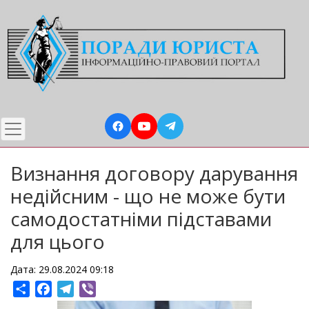
Перейти
до
основного
вмісту
Визнання договору дарування
недійсним - що не може бути
самодостатніми підставами
для цього
Дата: 29.08.2024 09:18
Share
Facebook
Telegram
Viber