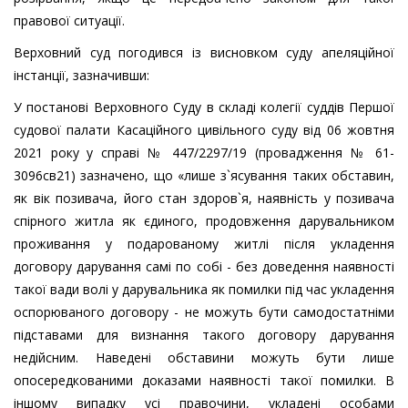
правової ситуації.
Верховний суд погодився із висновком суду апеляційної
інстанції, зазначивши:
У постанові Верховного Суду в складі колегії суддів Першої
судової палати Касаційного цивільного суду від 06 жовтня
2021 року у справі № 447/2297/19 (провадження № 61-
3096св21) зазначено, що «лише з`ясування таких обставин,
як вік позивача, його стан здоров`я, наявність у позивача
спірного житла як єдиного, продовження дарувальником
проживання у подарованому житлі після укладення
договору дарування самі по собі - без доведення наявності
такої вади волі у дарувальника як помилки під час укладення
оспорюваного договору - не можуть бути самодостатніми
підставами для визнання такого договору дарування
недійсним. Наведені обставини можуть бути лише
опосередкованими доказами наявності такої помилки. В
іншому випадку усі правочини, укладені особами