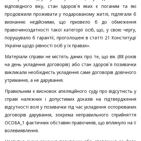
відповідного віку, стан здоров`я яких є поганим та які
продовжили проживати у подарованому житлі, підлягали б
визнанню недійсними, що призвело б до обмеження
правочиноздатності такої категорії осіб, що, у свою чергу,
порушувало б гарантії, проголошені в статті 21 Конституції
України щодо рівності осіб у їх правах».
Матеріали справи не містять даних про те, що вік (88 років
на день укладення договорів) або стан здоров`я позивачки
викликали необхідність укладення саме договорів довічного
утримання, а не дарування.
Правильним є висновок апеляційного суду про відсутність у
справі належних і допустимих доказів на підтвердження
відсутності волі у позивачки під час укладення оспорюваних
договорів дарування, зокрема неправильного сприйняття
ОСОБА_1 фактичних обставин правочинів, що вплинуло на її
волевиявлення.