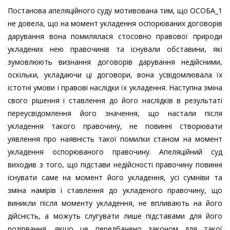
Постанова апеляційного суду мотивована тим, що ОСОБА_1
не довела, що на момент укладення оспорюваних договорів
дарування вона помилялася стосовно правової природи
укладених нею правочинів та існували обставини, які
зумовлюють визнання договорів дарування недійсними,
оскільки, укладаючи ці договори, вона усвідомлювала їх
істотні умови і правові наслідки їх укладення. Наступна зміна
свого рішення і ставлення до його наслідків в результаті
переусвідомлення його значення, що настали після
укладення такого правочину, не повинні створювати
уявлення про наявність такої помилки станом на момент
укладення оспорюваного правочину. Апеляційний суд
виходив з того, що підстави недійсності правочину повинні
існувати саме на момент його укладення, усі сумніви та
зміна намірів і ставлення до укладеного правочину, що
виникли після моменту укладення, не впливають на його
дійсність, а можуть слугувати лише підставами для його
розірвання, якщо це передбачено законом для такої