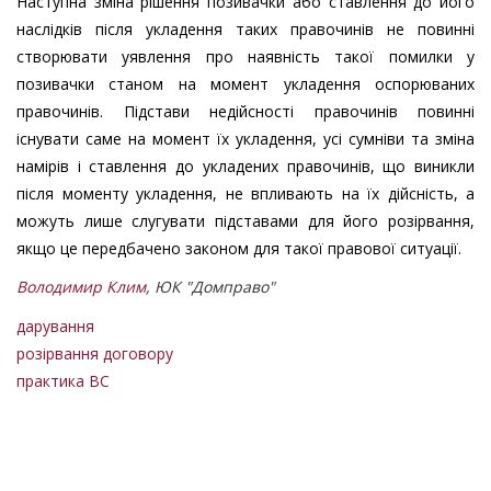
Наступна зміна рішення позивачки або ставлення до його
наслідків після укладення таких правочинів не повинні
створювати уявлення про наявність такої помилки у
позивачки станом на момент укладення оспорюваних
правочинів. Підстави недійсності правочинів повинні
існувати саме на момент їх укладення, усі сумніви та зміна
намірів і ставлення до укладених правочинів, що виникли
після моменту укладення, не впливають на їх дійсність, а
можуть лише слугувати підставами для його розірвання,
якщо це передбачено законом для такої правової ситуації.
Володимир Клим
, ЮК "Домправо"
дарування
розірвання договору
практика ВС