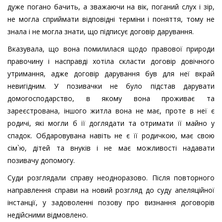
дуже погано бачить, а зважаючи на вік, поганий слух і зір,
не могла сприймати відповідні терміни і поняття, тому не
знала і не могла знати, що підписує договір дарування.
Вказувала, що вона помилилася щодо правової природи
правочину і насправді хотіла скласти договір довічного
утримання, адже договір дарування був для неї вкрай
невигідним. У позивачки не було підстав дарувати
домогосподарство, в якому вона проживає та
зареєстрована, іншого житла вона не має, проте в неї є
родичі, які могли б її доглядати та отримати її майно у
спадок. Обдаровувана навіть не є її родичкою, має свою
сім`ю, дітей та внуків і не має можливості надавати
позивачу допомогу.
Суди розглядали справу неодноразово. Після повторного
направлення справи на новий розгляд до суду апеляційної
інстанції, у задоволенні позову про визнання договорів
недійсними відмовлено.