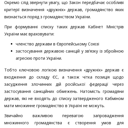
Окремо слід звернути увагу, що Закон передбачає особливі
критерії визначення «дружніх» держав, громадянство яких
визнається поряд з громадянством України.
При формуванні списку таких держав Кабінет Міністрів
України має враховувати:
членство держави в Європейському Союзі
застосування державою санкцій у зв’язку із збройною
агресією проти України.
Тобто ключовою логікою визначення «дружніх» держав є
входження до складу ЄС, а також чітка позиція щодо
засудження злочинних дій російської федерації через
застосування санкційних обмежень. Натомість громадяни
держав, які не входять до списку затвердженого Кабміном
мати множинне громадянство в Україні не можуть.
Звичайно важливою перевагою запровадження
множинного громадянства є створення умов для