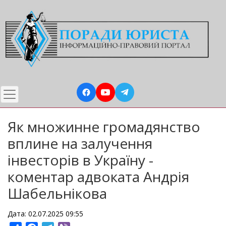
Перейти
до
основного
вмісту
Як множинне громадянство
вплине на залучення
інвесторів в Україну -
коментар адвоката Андрія
Шабельнікова
Дата: 02.07.2025 09:55