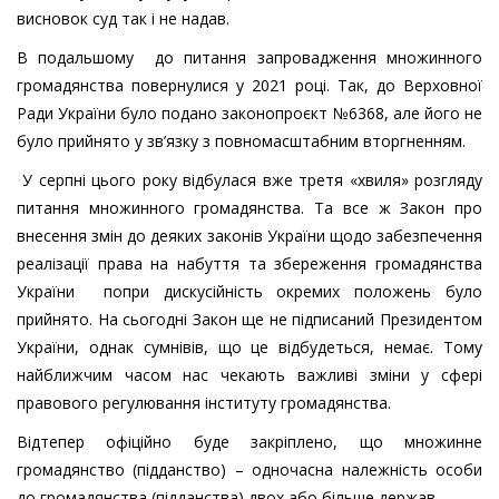
висновок суд так і не надав.
В подальшому до питання запровадження множинного
громадянства повернулися у 2021 році. Так, до Верховної
Ради України було подано законопроєкт №6368, але його не
було прийнято у зв’язку з повномасштабним вторгненням.
У серпні цього року відбулася вже третя «хвиля» розгляду
питання множинного громадянства. Та все ж Закон про
внесення змін до деяких законів України щодо забезпечення
реалізації права на набуття та збереження громадянства
України попри дискусійність окремих положень було
прийнято. На сьогодні Закон ще не підписаний Президентом
України, однак сумнівів, що це відбудеться, немає. Тому
найближчим часом нас чекають важливі зміни у сфері
правового регулювання інституту громадянства.
Відтепер офіційно буде закріплено, що множинне
громадянство (підданство) – одночасна належність особи
до громадянства (підданства) двох або більше держав.