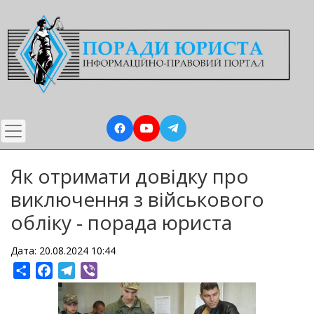
Перейти
до
основного
вмісту
Як отримати довідку про
виключення з військового
обліку - порада юриста
Дата: 20.08.2024 10:44
Share
Facebook
Telegram
Viber