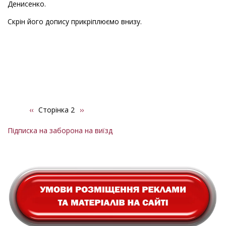
Денисенко.
Скрін його допису прикріплюємо внизу.
Попередня
‹‹
Сторінка 2
Наступна
››
Розбивка
сторінка
сторінка
на
Підписка на заборона на виїзд
сторінки