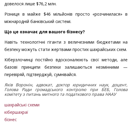
довелося лише $76,2 млн.
Різниця в майже $46 мільйонів просто «розчинилася» в
міжнародній банківський системі.
Що це означає для вашого бізнесу?
Навіть технологічні гіганти з величезними бюджетами на
безпеку можуть стати жертвами простих шахрайських схем.
Кіберзлочинці постійно вдосконалюють свої методи, але
базові принципи безпеки залишаються незмінними —
перевіряй, підтверджуй, сумнівайся.
Яків Воронін, адвокат, доктор юридичних наук, доцент,
Голова Ради громадського контролю при БЕБ, Голова
комітету з питань митного та податкового права НААУ
шахрайські схеми
кібершахраї
бізнес