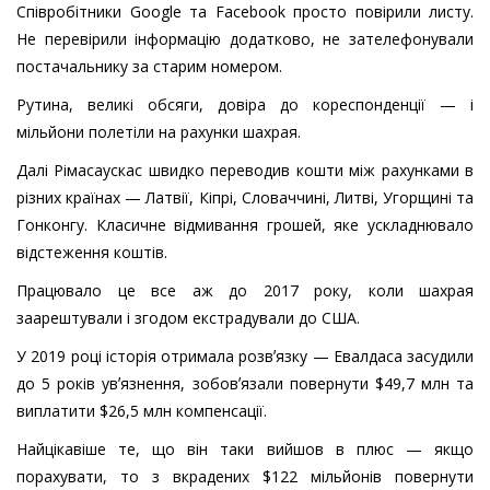
Співробітники Google та Facebook просто повірили листу.
Не перевірили інформацію додатково, не зателефонували
постачальнику за старим номером.
Рутина, великі обсяги, довіра до кореспонденції — і
мільйони полетіли на рахунки шахрая.
Далі Рімасаускас швидко переводив кошти між рахунками в
різних країнах — Латвії, Кіпрі, Словаччині, Литві, Угорщині та
Гонконгу. Класичне відмивання грошей, яке ускладнювало
відстеження коштів.
Працювало це все аж до 2017 року, коли шахрая
заарештували і згодом екстрадували до США.
У 2019 році історія отримала розвʼязку — Евалдаса засудили
до 5 років увʼязнення, зобовʼязали повернути $49,7 млн та
виплатити $26,5 млн компенсації.
Найцікавіше те, що він таки вийшов в плюс — якщо
порахувати, то з вкрадених $122 мільйонів повернути