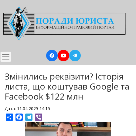
Перейти
до
основного
вмісту
Змінились реквізити? Історія
листа, що коштував Google та
Facebook $122 млн
Дата: 11.04.2025 14:15
Share
Facebook
Telegram
Viber