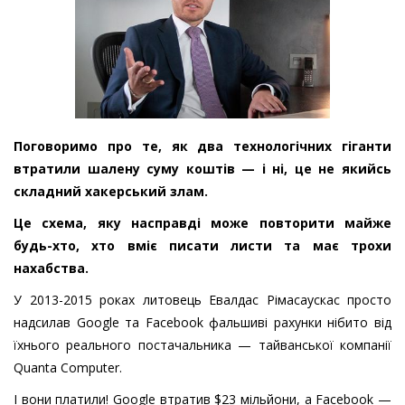
Поговоримо про те, як два технологічних гіганти
втратили шалену суму коштів — і ні, це не якийсь
складний хакерський злам.
Це схема, яку насправді може повторити майже
будь-хто, хто вміє писати листи та має трохи
нахабства.
У 2013-2015 роках литовець Евалдас Рімасаускас просто
надсилав Google та Facebook фальшиві рахунки нібито від
їхнього реального постачальника — тайванської компанії
Quanta Computer.
І вони платили! Google втратив $23 мільйони, а Facebook —