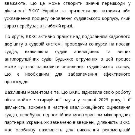
вважають, що це може створити значні перешкоди у
діяльності ВККС України та призвести до затримки або
ускладнення процесу оновлення суддівського корпусу, який
зараз перебуває в глибокій кризі.
По-друге, ВККС активно працює над подоланням кадрового
дефіциту в судовій системі, проводячи конкурси на посади
суддів, включаючи суддів апеляційних та вищих
антикорупційних судів. Будь-яке втручання в цей процес
може суттєво зашкодити оновленню суддівського складу,
що є необхідним для забезпечення ефективного
правосуддя.
Важливим моментом є те, що ВККС відновила свою роботу
після майже чотирирічної паузи у червні 2023 року, і її
діяльність, зокрема в частині кваліфікаційного оцінювання
суддів, перебуває під постійним моніторингом міжнародних
партнерів України. Як зазначено в звернені, діяльність ВККС
має особливу важливість для виконання рекомендацій