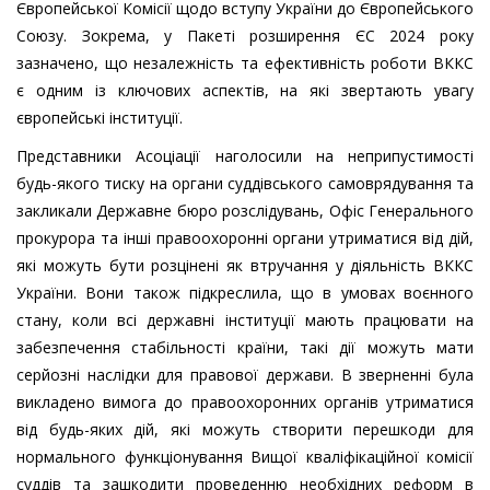
Європейської Комісії щодо вступу України до Європейського
Союзу. Зокрема, у Пакеті розширення ЄС 2024 року
зазначено, що незалежність та ефективність роботи ВККС
є одним із ключових аспектів, на які звертають увагу
європейські інституції.
Представники Асоціації наголосили на неприпустимості
будь-якого тиску на органи суддівського самоврядування та
закликали Державне бюро розслідувань, Офіс Генерального
прокурора та інші правоохоронні органи утриматися від дій,
які можуть бути розцінені як втручання у діяльність ВККС
України. Вони також підкреслила, що в умовах воєнного
стану, коли всі державні інституції мають працювати на
забезпечення стабільності країни, такі дії можуть мати
серйозні наслідки для правової держави. В зверненні була
викладено вимога до правоохоронних органів утриматися
від будь-яких дій, які можуть створити перешкоди для
нормального функціонування Вищої кваліфікаційної комісії
суддів та зашкодити проведенню необхідних реформ в