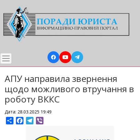
Перейти
до
основного
вмісту
АПУ направила звернення
щодо можливого втручання в
роботу ВККС
Дата: 28.03.2025 19:49
Share
Facebook
Telegram
Viber