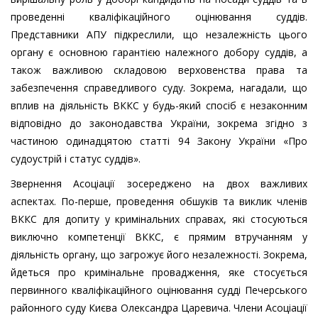
проведенні кваліфікаційного оцінювання суддів.
Представники АПУ підкреслили, що незалежність цього
органу є основною гарантією належного добору суддів, а
також важливою складовою верховенства права та
забезпечення справедливого суду. Зокрема, нагадали, що
вплив на діяльність ВККС у будь-який спосіб є незаконним
відповідно до законодавства України, зокрема згідно з
частиною одинадцятою статті 94 Закону України «Про
судоустрій і статус суддів».
Звернення Асоціації зосереджено на двох важливих
аспектах. По-перше, проведення обшуків та виклик членів
ВККС для допиту у кримінальних справах, які стосуються
виключно компетенції ВККС, є прямим втручанням у
діяльність органу, що загрожує його незалежності. Зокрема,
йдеться про кримінальне провадження, яке стосується
первинного кваліфікаційного оцінювання судді Печерського
районного суду Києва Олександра Царевича. Члени Асоціації