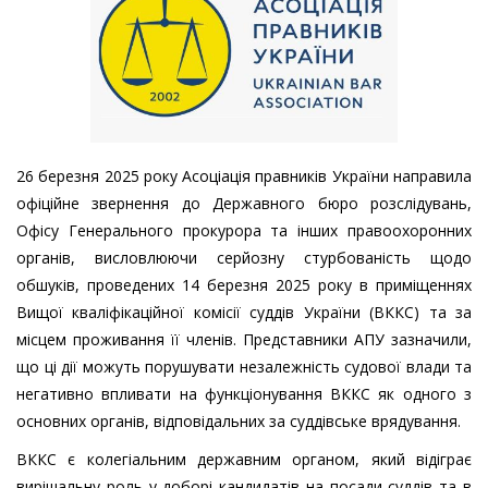
26 березня 2025 року Асоціація правників України направила
офіційне звернення до Державного бюро розслідувань,
Офісу Генерального прокурора та інших правоохоронних
органів, висловлюючи серйозну стурбованість щодо
обшуків, проведених 14 березня 2025 року в приміщеннях
Вищої кваліфікаційної комісії суддів України (ВККС) та за
місцем проживання її членів. Представники АПУ зазначили,
що ці дії можуть порушувати незалежність судової влади та
негативно впливати на функціонування ВККС як одного з
основних органів, відповідальних за суддівське врядування.
ВККС є колегіальним державним органом, який відіграє
вирішальну роль у доборі кандидатів на посади суддів та в