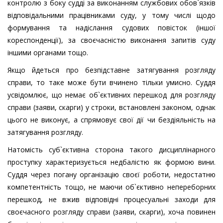
контролю з боку судді за виконанням службових обов`язків
відповідальними працівниками суду, у тому числі щодо
формування та надіслання судових повісток (іншої
кореспонденції), за своєчасністю виконання запитів суду
іншими органами тощо.
Якщо йдеться про безпідставне затягування розгляду
справи, то таке може бути вчинено тільки умисно. Суддя
усвідомлює, що немає об`єктивних перешкод для розгляду
справи (заяви, скарги) у строки, встановлені законом, однак
цього не виконує, а спрямовує свої дії чи бездіяльність на
затягування розгляду.
Натомість суб`єктивна сторона такого дисциплінарного
проступку характеризується недбалістю як формою вини.
Суддя через погану організацію своєї роботи, недостатню
компетентність тощо, не маючи об`єктивно непереборних
перешкод, не вжив відповідні процесуальні заходи для
своєчасного розгляду справи (заяви, скарги), хоча повинен