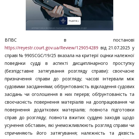
ВПВС в постанові
https://reyestr.court.gov.ua/Review/129054289
від 21.07.2025 у
справі № 990SCGC/19/25 вказала на критерії оцінки належної
поведінки судді в аспекті дисциплінарного проступку
(безпідставне затягування розгляду справи): своєчасне
призначення справи до розгляду; часові інтервали між
судовими засіданнями; обґрунтованість відкладення судових
засідань чи оголошення в них перерв; обґрунтованість та
своєчасність повернення матеріалів на доопрацювання чи
повернення додаткових матеріалів; повнота підготовки
справ до розгляду; повнота вжитих суддею заходів щодо
усунення обставин, які унеможливлюють розгляд справи чи
спричиняють його затягування; належність та дієвість