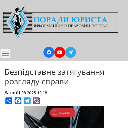
Перейти
до
основного
вмісту
Безпідставне затягування
розгляду справи
Дата: 01.08.2025 10:18
Share
Facebook
Telegram
Viber