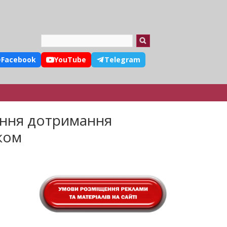
Search
Facebook
YouTube
Telegram
ення дотримання
ком