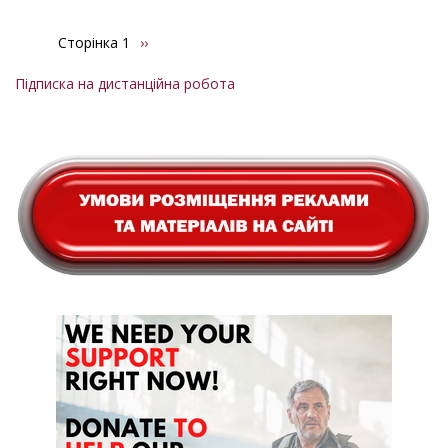
Сторінка 1
Наступна
››
Розбивка
сторінка
на
Підписка на дистанційна робота
сторінки