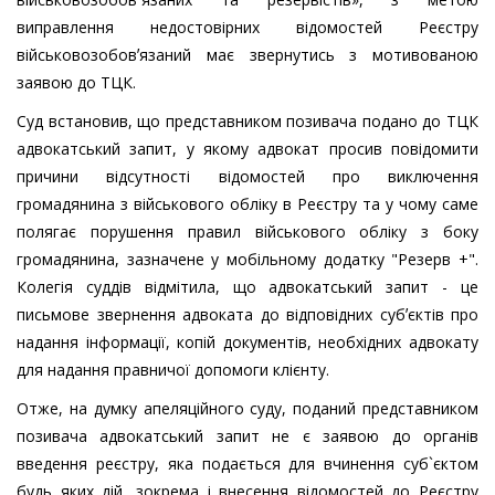
виправлення недостовірних відомостей Реєстру
військовозобовʼязаний має звернутись з мотивованою
заявою до ТЦК.
Суд встановив, що представником позивача подано до ТЦК
адвокатський запит, у якому адвокат просив повідомити
причини відсутності відомостей про виключення
громадянина з військового обліку в Реєстру та у чому саме
полягає порушення правил військового обліку з боку
громадянина, зазначене у мобільному додатку "Резерв +".
Колегія суддів відмітила, що адвокатський запит - це
письмове звернення адвоката до відповідних субʼєктів про
надання інформації, копій документів, необхідних адвокату
для надання правничої допомоги клієнту.
Отже, на думку апеляційного суду, поданий представником
позивача адвокатський запит не є заявою до органів
введення реєстру, яка подається для вчинення суб`єктом
будь яких дій, зокрема і внесення відомостей до Реєстру