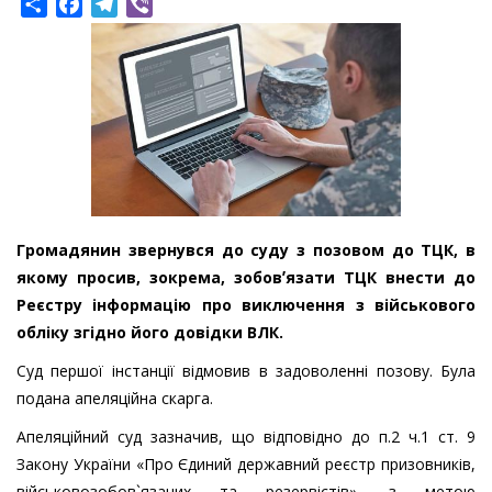
Share
Facebook
Telegram
Viber
Громадянин звернувся до суду з позовом до ТЦК, в
якому просив, зокрема, зобовʼязати ТЦК внести до
Реєстру інформацію про виключення з військового
обліку згідно його довідки ВЛК.
Суд першої інстанції відмовив в задоволенні позову. Була
подана апеляційна скарга.
Апеляційний суд зазначив, що відповідно до п.2 ч.1 ст. 9
Закону України «Про Єдиний державний реєстр призовників,
військовозобов`язаних та резервістів», з метою