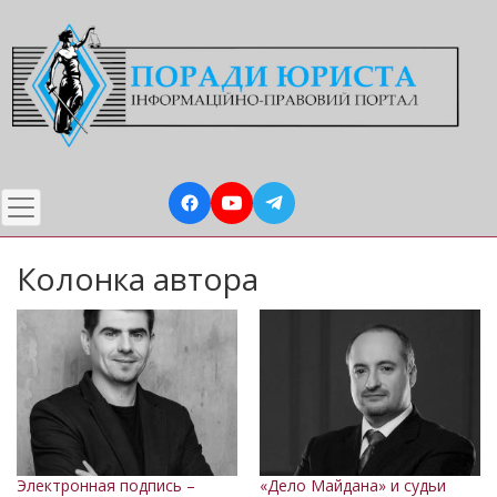
Перейти
до
основного
вмісту
Колонка автора
Электронная подпись –
«Дело Майдана» и судьи