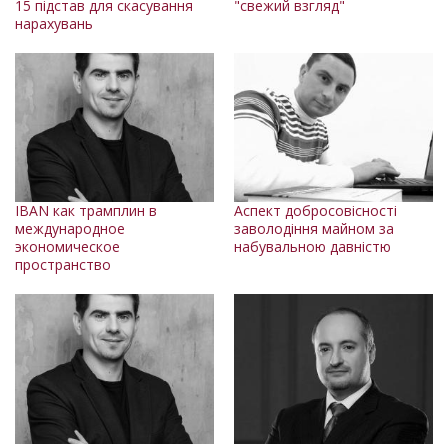
15 підстав для скасування
"свежий взгляд"
нарахувань
IBAN как трамплин в
Аспект добросовісності
международное
заволодіння майном за
экономическое
набувальною давністю
пространство