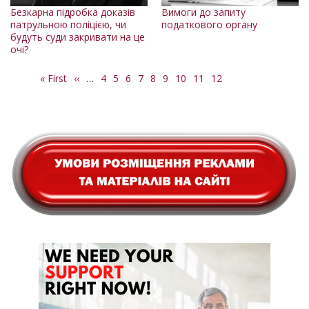
Безкарна підробка доказів
Вимоги до запиту
патрульною поліцією, чи
податкового органу
будуть суди закривати на це
очі?
Перша
« First
Попередня
‹‹
…
Сторінка
4
Сторінка
5
Сторінка
6
Сторінка
7
Сторінка
8
Сторінка
9
Сторінка
10
Сторінка
11
Поточна
12
Розбивка
сторінка
сторінка
сторінка
на
сторінки