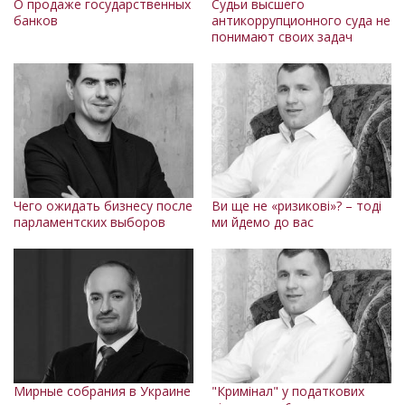
О продаже государственных
Судьи высшего
банков
антикоррупционного суда не
понимают своих задач
Чего ожидать бизнесу после
Ви ще не «ризикові»? – тоді
парламентских выборов
ми йдемо до вас
Мирные собрания в Украине
"Кримінал" у податкових