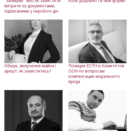
"залишив" або як захистити
коли доцільно і в якій формі?
витрати за документами,
підписаними у неробочі дні
Обшук, вилучення майна і
Позиция ЕСПЧ и Комитетов
арешт: як захиститись?
ООН по вопросам
компенсации морального
вреда