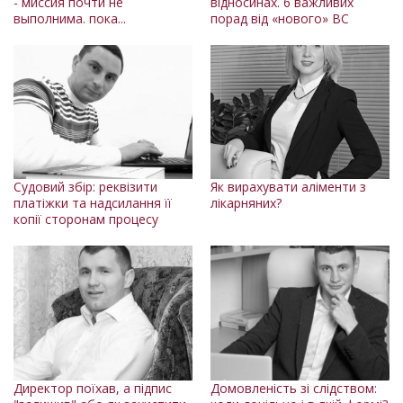
- миссия почти не
відносинах. 6 важливих
выполнима. пока...
порад від «нового» ВС
Судовий збір: реквізити
Як вирахувати аліменти з
платіжки та надсилання її
лікарняних?
копії сторонам процесу
Директор поїхав, а підпис
Домовленість зі слідством: