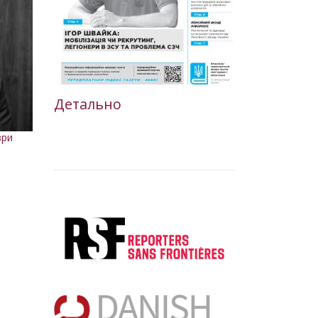
Детально
зри