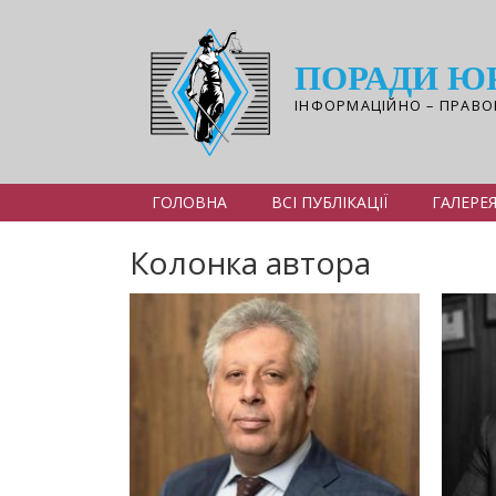
Перейти
до
основного
ПОРАДИ Ю
вмісту
ІНФОРМАЦІЙНО – ПРАВО
ГОЛОВНА
ВСІ ПУБЛІКАЦІЇ
ГАЛЕРЕ
Колонка автора