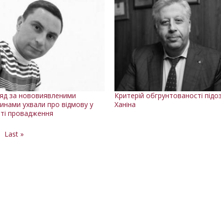
яд за нововиявленими
Критерій обгрунтованості підо
инами ухвали про відмову у
Ханіна
тті провадження
а
аступна
Остання
Last »
торінка
сторінка