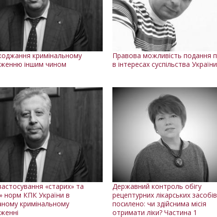
оджання кримінальному
Правова можливість подання 
женню іншим чином
в інтересах суспільства Україн
астосування «старих» та
Державний контроль обігу
» норм КПК України в
рецептурних лікарських засобі
аному кримінальному
посилено: чи здійснима місія
женні
отримати ліки? Частина 1