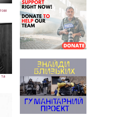
:
тові
 та