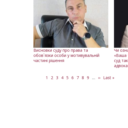
Висновки суду про права та
Чи озн
обов`язки особи у мотивувальній
«Ваша 
частині рішення
суд та
адвока
Поточна
1
Сторінка
2
Сторінка
3
Сторінка
4
Сторінка
5
Сторінка
6
Сторінка
7
Сторінка
8
Сторінка
9
…
Наступна
››
Остання
Last »
Розбивка
сторінка
сторінка
сторінка
на
сторінки