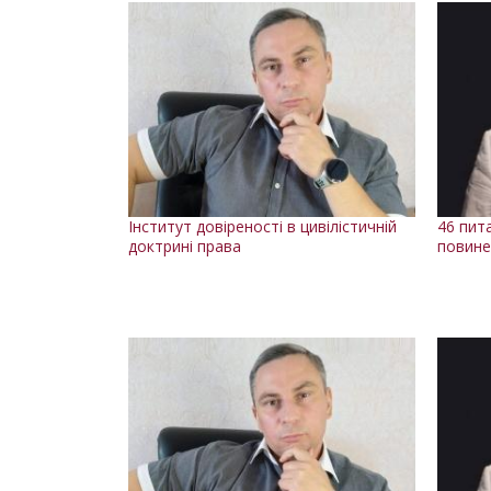
Інститут довіреності в цивілістичній
46 пита
доктрині права
повине