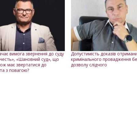
ачає вимога звернення до суду
Допустимість доказів отримани
честь», «Шановний суд», що
кримінального провадження б
кож має звертатися до
дозволу слідчого
та з повагою?