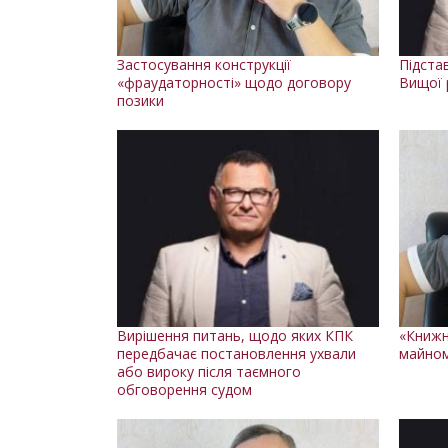
Застосування конструкції
Підста
«фраудаторності» щодо договору
Вищої 
позики
Вирішення питань, щодо яких КПК
«Книжн
передбачає постановлення ухвали
майном
або вироку після таємного
обговорення судом