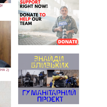
Де
НА 2)