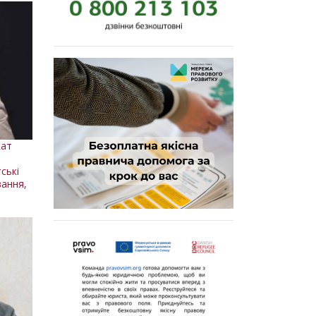
кат
ські
вання,