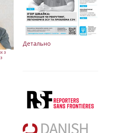
Детально
х з
ез