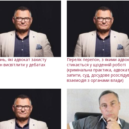
нь, які адвокат захисту
Перелік перепон, з якими адво
н висвітлити у дебатах
стикається у щоденній роботі
(кримінальна практика, адвокат
запити, суд, досудове розсліду
взаємодія з органами влади)