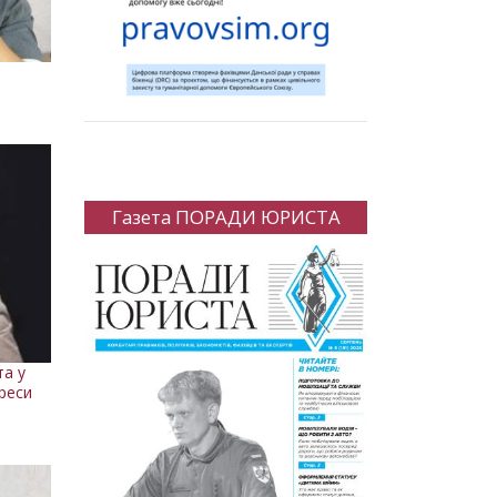
Газета ПОРАДИ ЮРИСТА
та у
преси