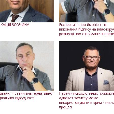
КАЦІЯ ЗЛОЧИНУ
Експертиза про ймовірність
виконання підпису на власнору
розписці про отримання позик
ування правил альтернативної
Перелік психологічних прийомів
ріальної підсудності
адвокат захисту може
використовувати в кримінальн
процесі