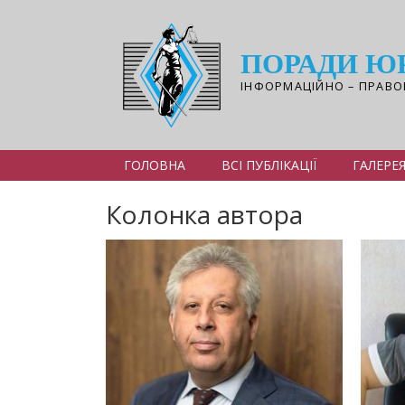
Перейти
до
основного
ПОРАДИ Ю
вмісту
ІНФОРМАЦІЙНО – ПРАВО
ГОЛОВНА
ВСІ ПУБЛІКАЦІЇ
ГАЛЕРЕ
Колонка автора