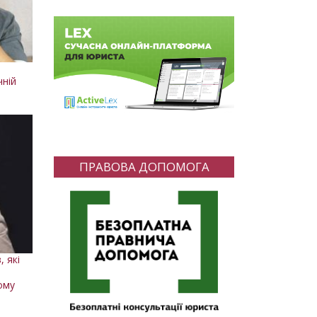
чній
и
ПРАВОВА ДОПОМОГА
, які
ому