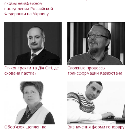
якобы неизбежном
наступлении Российской
Федерации на Украину
Гіг-контракти та Дія Сіті, де
Сложные процессы
схована пастка?
трансформации Казахстана
Обов’язок щеплення:
Визначення форми гонорару