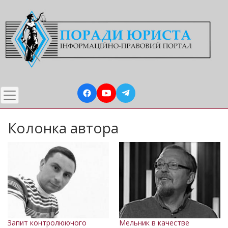
Перейти
до
основного
вмісту
Колонка автора
Запит контролюючого
Мельник в качестве