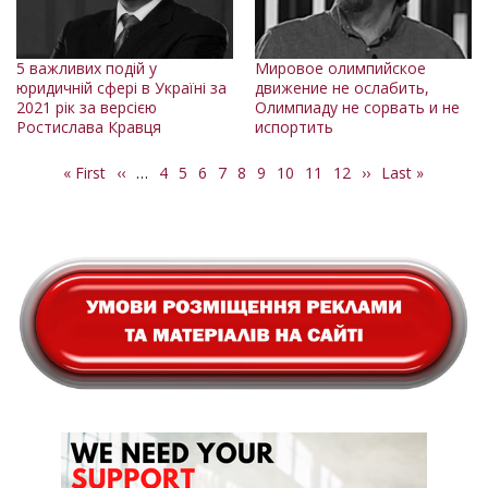
5 важливих подій у
Мировое олимпийское
юридичній сфері в Україні за
движение не ослабить,
2021 рік за версією
Олимпиаду не сорвать и не
Ростислава Кравця
испортить
Перша
« First
Попередня
‹‹
…
Сторінка
4
Сторінка
5
Сторінка
6
Сторінка
7
Поточна
8
Сторінка
9
Сторінка
10
Сторінка
11
Сторінка
12
Наступна
››
Остання
Last »
Розбивка
сторінка
сторінка
сторінка
сторінка
сторінка
на
сторінки