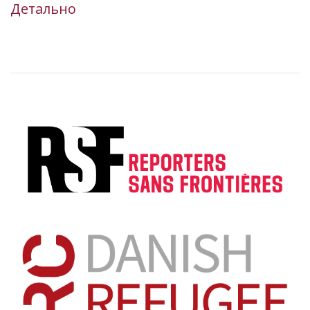
Детально