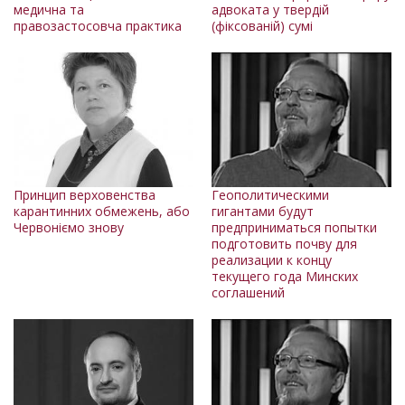
медична та
адвоката у твердій
правозастосовча практика
(фіксованій) сумі
Принцип верховенства
Геополитическими
карантинних обмежень, або
гигантами будут
Червоніємо знову
предприниматься попытки
подготовить почву для
реализации к концу
текущего года Минских
соглашений