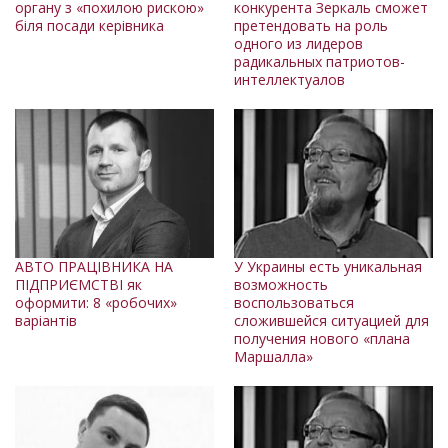
органу з «похилою рискою»
конкурента Зеркаль сможет
біля посади керівника
претендовать на роль
одного из лидеров
радикальных патриотов-
интеллектуалов
АВТО ПРАЦІВНИКА НА
У Украины есть уникальная
ПІДПРИЄМСТВІ як
возможность
оформити: 8 «робочих»
воспользоваться
варіантів
сложившейся ситуацией для
получения нового «плана
Маршалла»