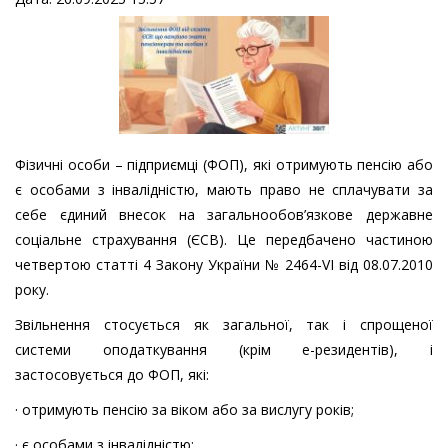
Фізичні особи – підприємці (ФОП), які отримують пенсію або
є особами з інвалідністю, мають право не сплачувати за
себе єдиний внесок на загальнообов’язкове державне
соціальне страхування (ЄСВ). Це передбачено частиною
четвертою статті 4 Закону України № 2464-VI від 08.07.2010
року.
Звільнення стосується як загальної, так і спрощеної
системи оподаткування (крім е-резидентів), і
застосовується до ФОП, які:
· отримують пенсію за віком або за вислугу років;
· є особами з інвалідністю;