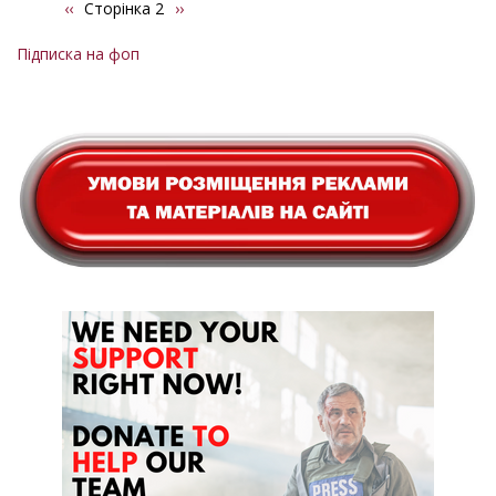
Попередня
‹‹
Сторінка 2
Наступна
››
Розбивка
сторінка
сторінка
на
Підписка на фоп
сторінки