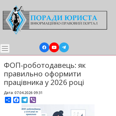
Перейти
до
основного
вмісту
ФОП-роботодавець: як
правильно оформити
працівника у 2026 році
Дата: 07.04.2026 09:31
Share
Facebook
Telegram
Viber