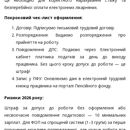
Це необхідно для коректного нарахування стажу та
безперебійної оплати електронних лікарняних.
Покроковий чек-лист оформлення:
Договір: Підписуємо письмовий трудовий договір.
Розпорядження: Видаємо розпорядження про
прийняття на роботу.
Повідомлення ДПС: Подаємо через Електронний
кабінет платника податків за день до виходу
працівника. Без цього кроку допуск до роботи — це
штраф!
Запис у ПФУ: Оновлюємо дані в електронній трудовій
книжці працівника на порталі Пенсійного фонду.
Ризики 2026 року:
Штраф за допуск до роботи без оформлення або
несвоєчасне повідомлення податкової — 10 мінімальних
зарплат. Для ФОП на спрощеній системі (1–3 групи) за перше
порушення можливе попередження, але краще робити все