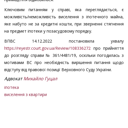
Ключовим питанням у справі, яка переглядається, є
можливість/неможливість виселення з іпотечного майна,
яке набуто не за кредитні кошти, при зверненні стягнення
на предмет іпотеки у позасудовому порядку.
ВПВС 14.12.2022 постановила ухвалу
https://reyestr.court.gov.ua/Review/108336272
про прийняття
до розгляду справи № 361/4481/19, оскільки погодилась з
мотивами ВС про необхідність вирішення питання щодо
відступу від правової позиції Верховного Суду України.
Адвокат
Михайло Гуцал
іпотека
виселення з квартири