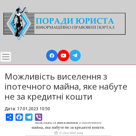
Перейти
до
основного
вмісту
Можливість виселення з
іпотечного майна, яке набуте
не за кредитні кошти
Дата: 17.01.2023 10:50
Share
Facebook
Telegram
Viber