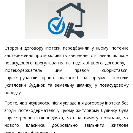
Сторони договору іпотеки передбачили у ньому іпотечне
застереження про можливість звернення стягнення шляхом
позасудового врегулювання на підставі цього договору, і
іпотекодержатель цим правом скористався,
зареєструвавши право власності на предмет іпотеки
(житловий будинок та земельну ділянку) у позасудовому
порядку.
Проте, як з`ясувалося, після укладення договору іпотеки без
згоди іпотекодержателя у цьому житловому будинку була
зареєстрована відповідачка, яка на вимогу позивача, як
нового власника, добровільно звільнити житлове
приміщення відмовилася.